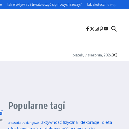
Jak efektywnie i trwale uczyć się nowych rzeczy?
Jak skutecznie wspierać swoj
piątek, 7 sierpnia, 2026
Popularne tagi
ki
po
aktywność fizyczna
dekoracje
dieta
akcesoria trekkingowe
efektywna nauka
efektywność osobista