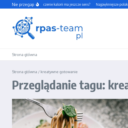
Przejdź do treści
Nie przegap
Czy codzienne liczenie kalorii ma jeszcze sens?
Najpiękniejsze polski
Strona główna
Strona główna
/
kreatywne gotowanie
Przeglądanie tagu: kr