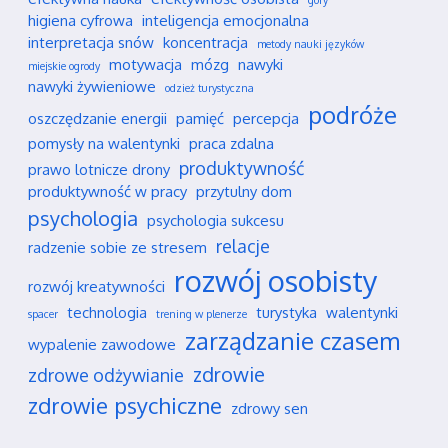
góry
higiena cyfrowa
inteligencja emocjonalna
interpretacja snów
koncentracja
metody nauki języków
motywacja
mózg
nawyki
miejskie ogrody
nawyki żywieniowe
odzież turystyczna
podróże
oszczędzanie energii
pamięć
percepcja
pomysły na walentynki
praca zdalna
produktywność
prawo lotnicze drony
produktywność w pracy
przytulny dom
psychologia
psychologia sukcesu
relacje
radzenie sobie ze stresem
rozwój osobisty
rozwój kreatywności
technologia
turystyka
walentynki
spacer
trening w plenerze
zarządzanie czasem
wypalenie zawodowe
zdrowie
zdrowe odżywianie
zdrowie psychiczne
zdrowy sen