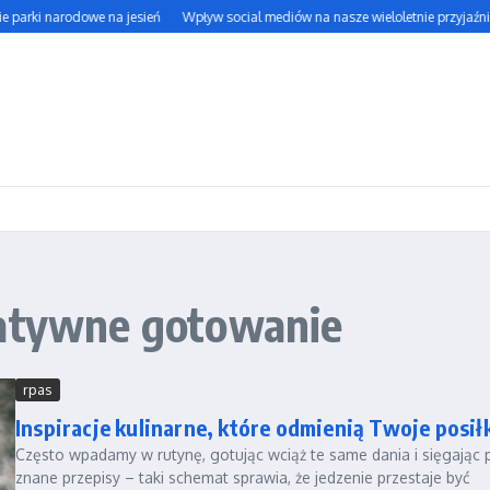
e parki narodowe na jesień
Wpływ social mediów na nasze wieloletnie przyjaźnie
eatywne gotowanie
rpas
Inspiracje kulinarne, które odmienią Twoje posił
Często wpadamy w rutynę, gotując wciąż te same dania i sięgając 
znane przepisy – taki schemat sprawia, że jedzenie przestaje być