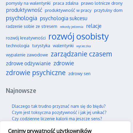
pomysły na walentynki
praca zdalna
prawo lotnicze drony
produktywność
produktywność w pracy
przytulny dom
psychologia
psychologia sukcesu
relacje
radzenie sobie ze stresem
rekordy jedzenia
rozwój osobisty
rozwój kreatywności
technologia
turystyka
walentynki
wycieczka
zarządzanie czasem
wypalenie zawodowe
zdrowie
zdrowe odżywianie
zdrowie psychiczne
zdrowy sen
Najnowsze
Dlaczego tak trudno przyznać nam się do błędu?
Czym jest toksyczna pozytywność i jak jej unikać?
Czy codzienne liczenie kalorii ma jeszcze sens?
Najpiękniejsze polskie parki narodowe na jesień
Cenimy prywatność użytkowników
Wpływ social mediów na nasze wieloletnie przyjaźnie