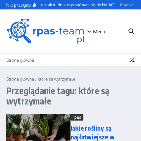
Przejdź do treści
Nie przegap
Dlaczego tak trudno przyznać nam się do błędu?
Czym jest to
Menu
Strona główna
Strona główna
/
które są wytrzymałe
Przeglądanie tagu: które są
wytrzymałe
rpas
Jakie rośliny są
najłatwiejsze w