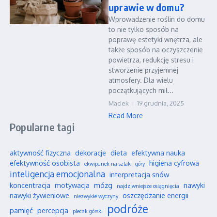
uprawie w domu?
Wprowadzenie roślin do domu
to nie tylko sposób na
poprawę estetyki wnętrza, ale
także sposób na oczyszczenie
powietrza, redukcję stresu i
stworzenie przyjemnej
atmosfery. Dla wielu
początkujących mił...
Maciek
19 grudnia, 2025
Read More
Popularne tagi
aktywność fizyczna
dekoracje
dieta
efektywna nauka
efektywność osobista
higiena cyfrowa
ekwipunek na szlak
góry
inteligencja emocjonalna
interpretacja snów
koncentracja
motywacja
mózg
nawyki
najdziwniejsze osiągnięcia
nawyki żywieniowe
oszczędzanie energii
niezwykłe wyczyny
podróże
pamięć
percepcja
plecak górski