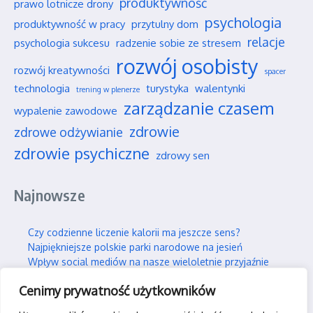
produktywność
prawo lotnicze drony
psychologia
produktywność w pracy
przytulny dom
relacje
psychologia sukcesu
radzenie sobie ze stresem
rozwój osobisty
rozwój kreatywności
spacer
technologia
turystyka
walentynki
trening w plenerze
zarządzanie czasem
wypalenie zawodowe
zdrowie
zdrowe odżywianie
zdrowie psychiczne
zdrowy sen
Najnowsze
Czy codzienne liczenie kalorii ma jeszcze sens?
Najpiękniejsze polskie parki narodowe na jesień
Wpływ social mediów na nasze wieloletnie przyjaźnie
Jak efektywnie i trwale uczyć się nowych rzeczy?
Cenimy prywatność użytkowników
Jak skutecznie wspierać swojego partnera w silnym stresie?