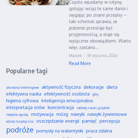
Często wpadamy w rutynę,
gotując wciąż te same dania i
sięgając po znane przepisy –
taki schemat sprawia, że
jedzenie przestaje być
przyjemnością, a staje się
wyłącznie obowiązkiem. Warto
więc zastano...
Maciek
18 stycznia, 2026
Read More
Popularne tagi
aktywność fizyczna
dekoracje
dieta
akcesoria trekkingowe
efektywna nauka
efektywność osobista
góry
higiena cyfrowa
inteligencja emocjonalna
interpretacja snów
koncentracja
metody nauki języków
motywacja
mózg
nawyki
nawyki żywieniowe
miejskie ogrody
oszczędzanie energii
pamięć
percepcja
odzież turystyczna
podróże
pomysły na walentynki
praca zdalna