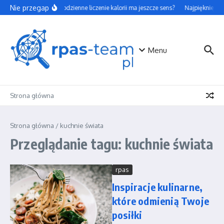
Przejdź do treści
Nie przegap
Czy codzienne liczenie kalorii ma jeszcze sens?
Najpiękniejsze
Menu
Strona główna
Strona główna
/
kuchnie świata
Przeglądanie tagu: kuchnie świata
rpas
Inspiracje kulinarne,
które odmienią Twoje
posiłki