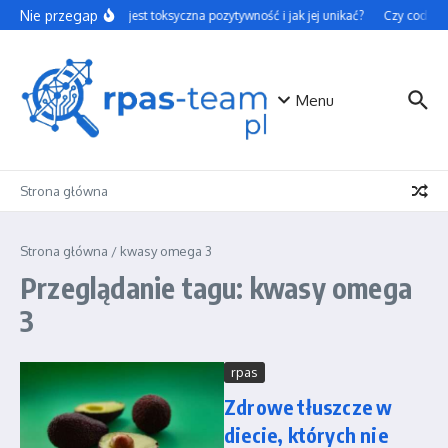
Przejdź do treści
Nie przegap
Czym jest toksyczna pozytywność i jak jej unikać?
Czy codzienn
Menu
Strona główna
Strona główna
/
kwasy omega 3
Przeglądanie tagu: kwasy omega
3
rpas
Zdrowe tłuszcze w
diecie, których nie