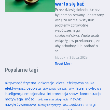
warto się bać
Przez dziesięciolecia tłuszcz
był demonizowany i obarczany
winą za niemal wszystkie
problemy zdrowotne
współczesnego
społeczeństwa. Wiele osób
wciąż żyje w przekonaniu, że
aby schudnąć lub zadbać o
se...
Maciek
3 lipca, 2026
Read More
Popularne tagi
aktywność fizyczna
dekoracje
dieta
efektywna nauka
efektywność osobista
higiena cyfrowa
ekwipunek na szlak
góry
inteligencja emocjonalna
interpretacja snów
koncentracja
motywacja
mózg
nawyki
najdziwniejsze osiągnięcia
nawyki żywieniowe
oszczędzanie energii
niezwykłe wyczyny