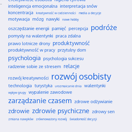
..
inteligencja emocjonalna
interpretacja snów
koncentracja
kreatywność w codzienności
media a decyzje
motywacja
mózg
nawyki
nowe hobby
podróże
oszczędzanie energii
pamięć
percepcja
pomysły na walentynki
praca zdalna
produktywność
prawo lotnicze drony
produktywność w pracy
przytulny dom
psychologia
psychologia sukcesu
relacje
radzenie sobie ze stresem
rozwój osobisty
rozwój kreatywności
technologia
turystyka
walentynki
urozmaicanie dnia
wypalenie zawodowe
wpływ grupy
zarządzanie czasem
zdrowe odżywianie
zdrowie psychiczne
zdrowie
zdrowy sen
zmiana nawyków
zrównoważony rozwój
świadomość decyzji