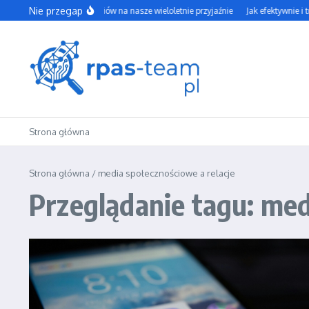
Przejdź do treści
Nie przegap
Wpływ social mediów na nasze wieloletnie przyjaźnie
Jak efektywnie i t
Strona główna
Strona główna
/
media społecznościowe a relacje
Przeglądanie tagu: med