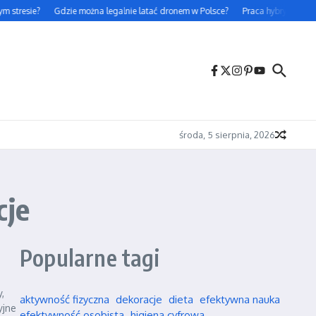
 stresie?
Gdzie można legalnie latać dronem w Polsce?
Praca hybrydowa – cz
środa, 5 sierpnia, 2026
cje
Popularne tagi
,
aktywność fizyczna
dekoracje
dieta
efektywna nauka
yjne
efektywność osobista
higiena cyfrowa