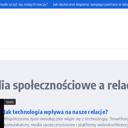
rwale uczyć się nowych rzeczy?
Jak skutecznie wspierać swojego partnera w silnym
ia społecznościowe a rela
rpas
Jak technologia wpływa na nasze relacje?
Współczesne życie nieodłącznie wiąże się z technologią. Smartfony
komunikatory, media społecznościowe i platformy wideokonferenc