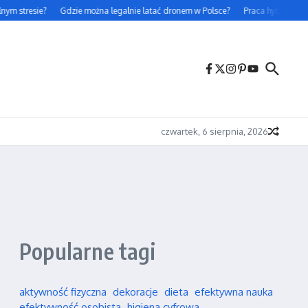
ym stresie?
Gdzie można legalnie latać dronem w Polsce?
Praca hybrydowa – 
czwartek, 6 sierpnia, 2026
Popularne tagi
aktywność fizyczna
dekoracje
dieta
efektywna nauka
efektywność osobista
higiena cyfrowa