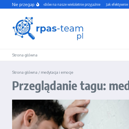
Przejdź do treści
Nie przegap
Wpływ social mediów na nasze wieloletnie przyjaźnie
Jak efektywnie i
Strona główna
Strona główna
/
medytacja i emocje
Przeglądanie tagu: med