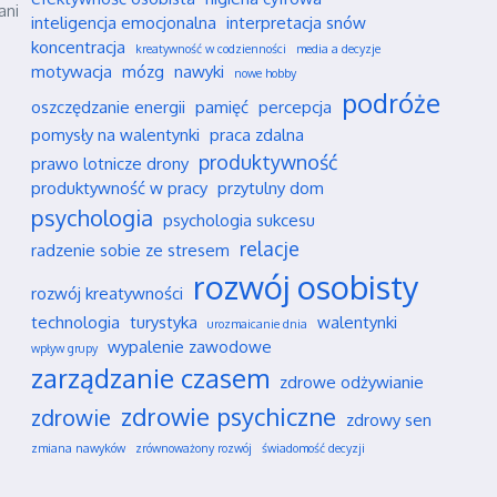
ani
inteligencja emocjonalna
interpretacja snów
koncentracja
kreatywność w codzienności
media a decyzje
motywacja
mózg
nawyki
nowe hobby
podróże
oszczędzanie energii
pamięć
percepcja
pomysły na walentynki
praca zdalna
produktywność
prawo lotnicze drony
produktywność w pracy
przytulny dom
psychologia
psychologia sukcesu
relacje
radzenie sobie ze stresem
rozwój osobisty
rozwój kreatywności
technologia
turystyka
walentynki
urozmaicanie dnia
wypalenie zawodowe
wpływ grupy
zarządzanie czasem
zdrowe odżywianie
zdrowie psychiczne
zdrowie
zdrowy sen
zmiana nawyków
zrównoważony rozwój
świadomość decyzji