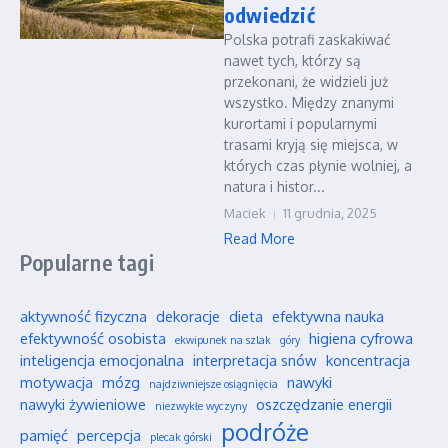
odwiedzić
Polska potrafi zaskakiwać
nawet tych, którzy są
przekonani, że widzieli już
wszystko. Między znanymi
kurortami i popularnymi
trasami kryją się miejsca, w
których czas płynie wolniej, a
natura i histor...
Maciek
11 grudnia, 2025
Read More
Popularne tagi
aktywność fizyczna
dekoracje
dieta
efektywna nauka
efektywność osobista
higiena cyfrowa
ekwipunek na szlak
góry
inteligencja emocjonalna
interpretacja snów
koncentracja
motywacja
mózg
nawyki
najdziwniejsze osiągnięcia
nawyki żywieniowe
oszczędzanie energii
niezwykłe wyczyny
podróże
pamięć
percepcja
plecak górski