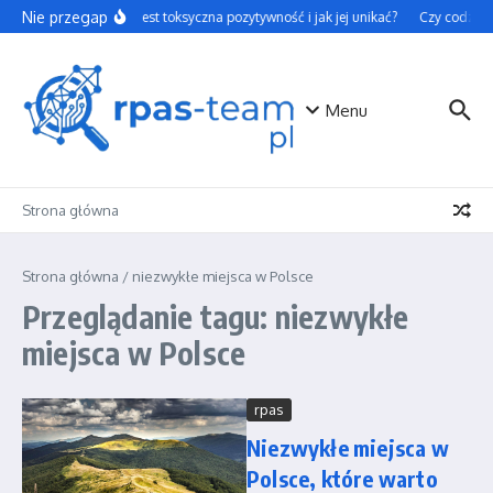
Przejdź do treści
Nie przegap
Czym jest toksyczna pozytywność i jak jej unikać?
Czy codzienn
Menu
Strona główna
Strona główna
/
niezwykłe miejsca w Polsce
Przeglądanie tagu: niezwykłe
miejsca w Polsce
rpas
Niezwykłe miejsca w
Polsce, które warto