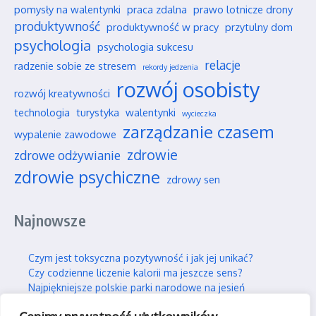
pomysły na walentynki
praca zdalna
prawo lotnicze drony
produktywność
produktywność w pracy
przytulny dom
psychologia
psychologia sukcesu
relacje
radzenie sobie ze stresem
rekordy jedzenia
rozwój osobisty
rozwój kreatywności
technologia
turystyka
walentynki
wycieczka
zarządzanie czasem
wypalenie zawodowe
zdrowie
zdrowe odżywianie
zdrowie psychiczne
zdrowy sen
Najnowsze
Czym jest toksyczna pozytywność i jak jej unikać?
Czy codzienne liczenie kalorii ma jeszcze sens?
Najpiękniejsze polskie parki narodowe na jesień
Wpływ social mediów na nasze wieloletnie przyjaźnie