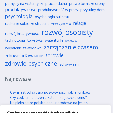
pomysły na walentynki
praca zdalna
prawo lotnicze drony
produktywność
produktywność w pracy
przytulny dom
psychologia
psychologia sukcesu
relacje
radzenie sobie ze stresem
rekordy jedzenia
rozwój osobisty
rozwój kreatywności
technologia
turystyka
walentynki
wycieczka
zarządzanie czasem
wypalenie zawodowe
zdrowie
zdrowe odżywianie
zdrowie psychiczne
zdrowy sen
Najnowsze
Czym jest toksyczna pozytywność i jak jej unikać?
Czy codzienne liczenie kalorii ma jeszcze sens?
Najpiękniejsze polskie parki narodowe na jesień
Wpływ social mediów na nasze wieloletnie przyjaźnie