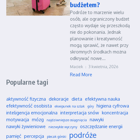
budżetem?
Podróże to marzenie wielu
osób, ale ograniczony budżet
często wydaje się przeszkodą
nie do pokonania. Jednak
planowanie i kreatywność
mogą sprawić, że nawet przy
skromnych środkach można
odkrywać nowe...
Maciek
3 kwietnia, 2026
Read More
Popularne tagi
aktywność fizyczna
dekoracje
dieta
efektywna nauka
efektywność osobista
higiena cyfrowa
ekwipunek na szlak
góry
inteligencja emocjonalna
interpretacja snów
koncentracja
motywacja
mózg
nawyki
najdziwniejsze osiągnięcia
nawyki żywieniowe
oszczędzanie energii
niezwykłe wyczyny
podróże
pamięć
percepcja
plecak górski