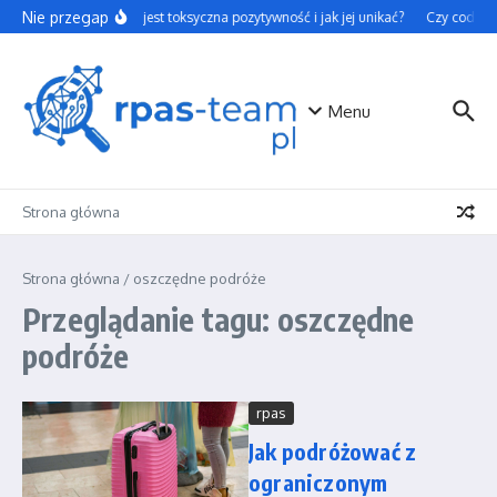
Przejdź do treści
Nie przegap
Czym jest toksyczna pozytywność i jak jej unikać?
Czy codzienn
Menu
Strona główna
Strona główna
/
oszczędne podróże
Przeglądanie tagu: oszczędne
podróże
rpas
Jak podróżować z
ograniczonym