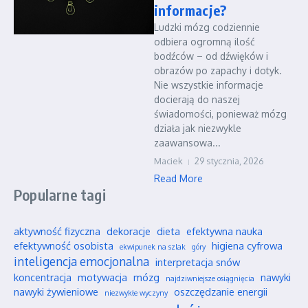
informacje?
Ludzki mózg codziennie
odbiera ogromną ilość
bodźców – od dźwięków i
obrazów po zapachy i dotyk.
Nie wszystkie informacje
docierają do naszej
świadomości, ponieważ mózg
działa jak niezwykle
zaawansowa...
Maciek
29 stycznia, 2026
Read More
Popularne tagi
aktywność fizyczna
dekoracje
dieta
efektywna nauka
efektywność osobista
higiena cyfrowa
ekwipunek na szlak
góry
inteligencja emocjonalna
interpretacja snów
koncentracja
motywacja
mózg
nawyki
najdziwniejsze osiągnięcia
nawyki żywieniowe
oszczędzanie energii
niezwykłe wyczyny