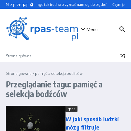
Przejdź do treści
Nie przegap
Dlaczego tak trudno przyznać nam się do błędu?
Czym jest t
Menu
Strona główna
Strona główna
/
pamięć a selekcja bodźców
Przeglądanie tagu: pamięć a
selekcja bodźców
rpas
W jaki sposób ludzki
mózg filtruje