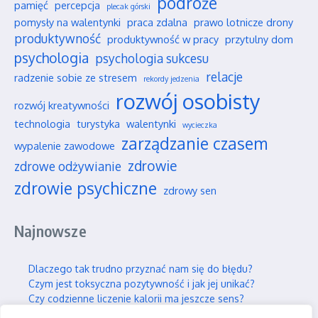
podróże
pamięć
percepcja
plecak górski
pomysły na walentynki
praca zdalna
prawo lotnicze drony
produktywność
produktywność w pracy
przytulny dom
psychologia
psychologia sukcesu
relacje
radzenie sobie ze stresem
rekordy jedzenia
rozwój osobisty
rozwój kreatywności
technologia
turystyka
walentynki
wycieczka
zarządzanie czasem
wypalenie zawodowe
zdrowie
zdrowe odżywianie
zdrowie psychiczne
zdrowy sen
Najnowsze
Dlaczego tak trudno przyznać nam się do błędu?
Czym jest toksyczna pozytywność i jak jej unikać?
Czy codzienne liczenie kalorii ma jeszcze sens?
Najpiękniejsze polskie parki narodowe na jesień