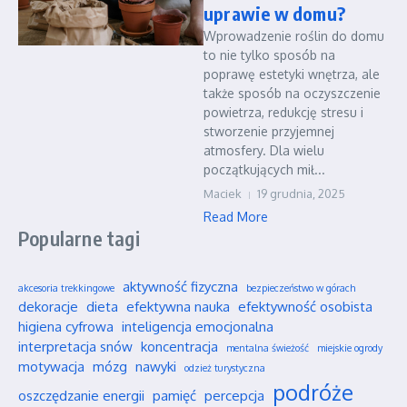
uprawie w domu?
Wprowadzenie roślin do domu
to nie tylko sposób na
poprawę estetyki wnętrza, ale
także sposób na oczyszczenie
powietrza, redukcję stresu i
stworzenie przyjemnej
atmosfery. Dla wielu
początkujących mił...
Maciek
19 grudnia, 2025
Read More
Popularne tagi
aktywność fizyczna
akcesoria trekkingowe
bezpieczeństwo w górach
dekoracje
dieta
efektywna nauka
efektywność osobista
higiena cyfrowa
inteligencja emocjonalna
interpretacja snów
koncentracja
mentalna świeżość
miejskie ogrody
motywacja
mózg
nawyki
odzież turystyczna
podróże
oszczędzanie energii
pamięć
percepcja