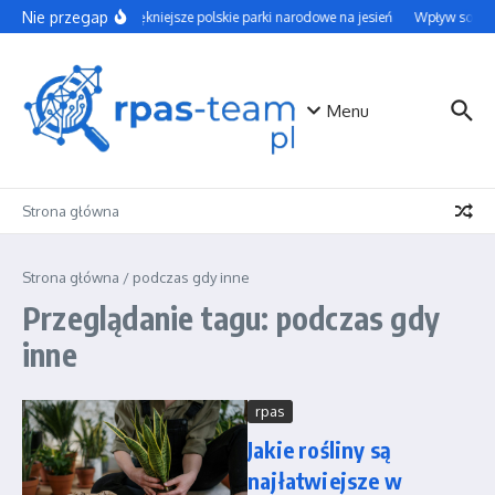
Przejdź do treści
Nie przegap
Najpiękniejsze polskie parki narodowe na jesień
Wpływ social 
Menu
Strona główna
Strona główna
/
podczas gdy inne
Przeglądanie tagu: podczas gdy
inne
rpas
Jakie rośliny są
najłatwiejsze w