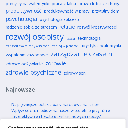
pomysły na walentynki
praca zdalna
prawo lotnicze drony
produktywność
produktywność w pracy
przytulny dom
psychologia
psychologia sukcesu
relacje
radzenie sobie ze stresem
rozwój kreatywności
rozwój osobisty
technologia
spacer
turystyka
walentynki
transport ekologiczny w mieście
trening w plenerze
zarządzanie czasem
wypalenie zawodowe
zdrowie
zdrowe odżywianie
zdrowie psychiczne
zdrowy sen
Najnowsze
Najpiękniejsze polskie parki narodowe na jesień
Wpływ social mediów na nasze wieloletnie przyjaźnie
Jak efektywnie i trwale uczyć się nowych rzeczy?
Jak skutecznie wspierać swojego partnera w silnym stresie?