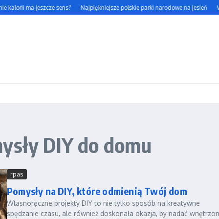
e kalorii ma jeszcze sens?
Najpiękniejsze polskie parki narodowe na jesień
Wp
mysły DIY do domu
rpas
Pomysły na DIY, które odmienią Twój dom
Własnoręczne projekty DIY to nie tylko sposób na kreatywne
spędzanie czasu, ale również doskonała okazja, by nadać wnętrzo