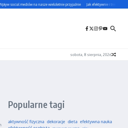
ływ social mediów na nasze wieloletnie przyjaźnie
Jak efektywnie i trwale uczy
sobota, 8 sierpnia, 2026
Popularne tagi
aktywność fizyczna
dekoracje
dieta
efektywna nauka
m
efektywność osobista