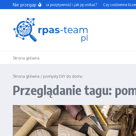
Przejdź do treści
Nie przegap
Czym jest toksyczna pozytywność i jak jej unikać?
Czy codzienne liczeni
Strona główna
Strona główna
/
pomysły DIY do domu
Przeglądanie tagu: po