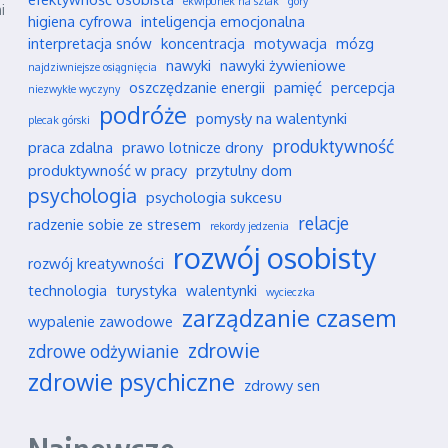
ekwipunek na szlak
góry
i
higiena cyfrowa
inteligencja emocjonalna
interpretacja snów
koncentracja
motywacja
mózg
nawyki
nawyki żywieniowe
najdziwniejsze osiągnięcia
oszczędzanie energii
pamięć
percepcja
niezwykłe wyczyny
podróże
pomysły na walentynki
plecak górski
produktywność
praca zdalna
prawo lotnicze drony
produktywność w pracy
przytulny dom
psychologia
psychologia sukcesu
relacje
radzenie sobie ze stresem
rekordy jedzenia
rozwój osobisty
rozwój kreatywności
technologia
turystyka
walentynki
wycieczka
zarządzanie czasem
wypalenie zawodowe
zdrowie
zdrowe odżywianie
zdrowie psychiczne
zdrowy sen