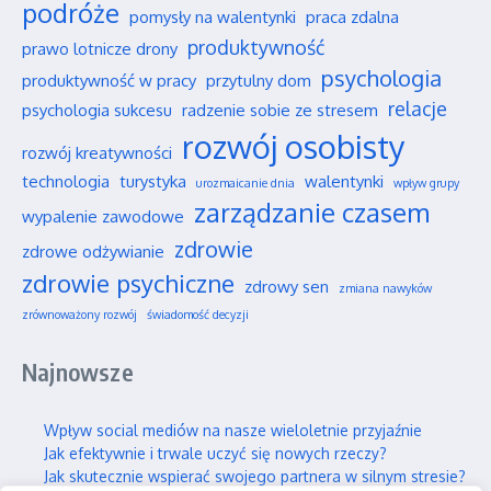
podróże
pomysły na walentynki
praca zdalna
produktywność
prawo lotnicze drony
psychologia
produktywność w pracy
przytulny dom
relacje
psychologia sukcesu
radzenie sobie ze stresem
rozwój osobisty
rozwój kreatywności
technologia
turystyka
walentynki
urozmaicanie dnia
wpływ grupy
zarządzanie czasem
wypalenie zawodowe
zdrowie
zdrowe odżywianie
zdrowie psychiczne
zdrowy sen
zmiana nawyków
zrównoważony rozwój
świadomość decyzji
Najnowsze
Wpływ social mediów na nasze wieloletnie przyjaźnie
Jak efektywnie i trwale uczyć się nowych rzeczy?
Jak skutecznie wspierać swojego partnera w silnym stresie?