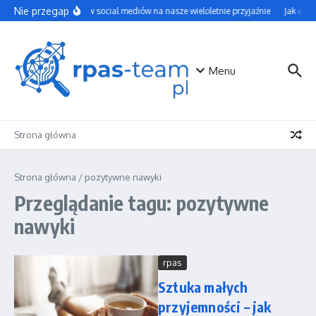
Przejdź do treści
Nie przegap
Wpływ social mediów na nasze wieloletnie przyjaźnie
Jak efek
Menu
Strona główna
Strona główna
/
pozytywne nawyki
Przeglądanie tagu: pozytywne
nawyki
rpas
Sztuka małych
przyjemności – jak