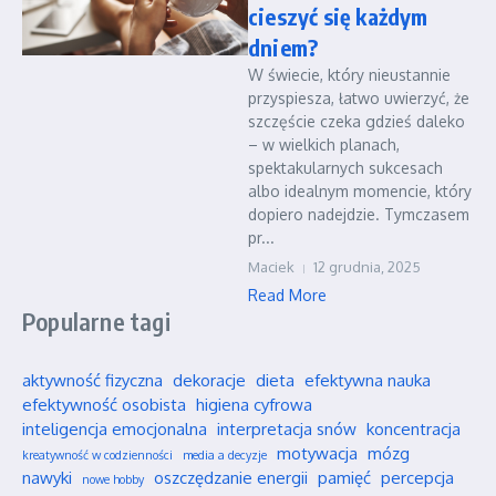
cieszyć się każdym
dniem?
W świecie, który nieustannie
przyspiesza, łatwo uwierzyć, że
szczęście czeka gdzieś daleko
– w wielkich planach,
spektakularnych sukcesach
albo idealnym momencie, który
dopiero nadejdzie. Tymczasem
pr...
Maciek
12 grudnia, 2025
Read More
Popularne tagi
aktywność fizyczna
dekoracje
dieta
efektywna nauka
efektywność osobista
higiena cyfrowa
inteligencja emocjonalna
interpretacja snów
koncentracja
motywacja
mózg
kreatywność w codzienności
media a decyzje
nawyki
oszczędzanie energii
pamięć
percepcja
nowe hobby