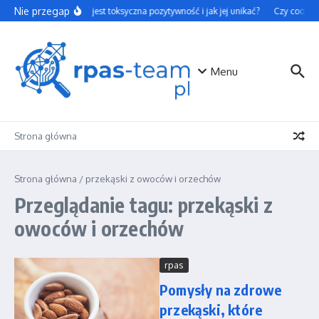
Przejdź do treści
Nie przegap
Czym jest toksyczna pozytywność i jak jej unikać?
Czy codzienn
Menu
Strona główna
Strona główna
/
przekąski z owoców i orzechów
Przeglądanie tagu: przekąski z
owoców i orzechów
rpas
Pomysły na zdrowe
przekąski, które