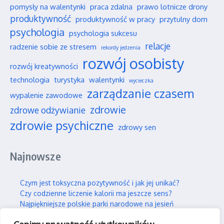
pomysły na walentynki
praca zdalna
prawo lotnicze drony
produktywność
produktywność w pracy
przytulny dom
psychologia
psychologia sukcesu
relacje
radzenie sobie ze stresem
rekordy jedzenia
rozwój osobisty
rozwój kreatywności
technologia
turystyka
walentynki
wycieczka
zarządzanie czasem
wypalenie zawodowe
zdrowie
zdrowe odżywianie
zdrowie psychiczne
zdrowy sen
Najnowsze
Czym jest toksyczna pozytywność i jak jej unikać?
Czy codzienne liczenie kalorii ma jeszcze sens?
Najpiękniejsze polskie parki narodowe na jesień
Wpływ social mediów na nasze wieloletnie przyjaźnie