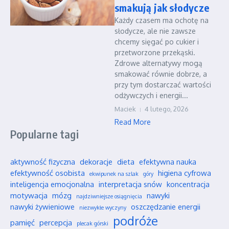
smakują jak słodycze
Każdy czasem ma ochotę na
słodycze, ale nie zawsze
chcemy sięgać po cukier i
przetworzone przekąski.
Zdrowe alternatywy mogą
smakować równie dobrze, a
przy tym dostarczać wartości
odżywczych i energii...
Maciek
4 lutego, 2026
Read More
Popularne tagi
aktywność fizyczna
dekoracje
dieta
efektywna nauka
efektywność osobista
higiena cyfrowa
ekwipunek na szlak
góry
inteligencja emocjonalna
interpretacja snów
koncentracja
motywacja
mózg
nawyki
najdziwniejsze osiągnięcia
nawyki żywieniowe
oszczędzanie energii
niezwykłe wyczyny
podróże
pamięć
percepcja
plecak górski