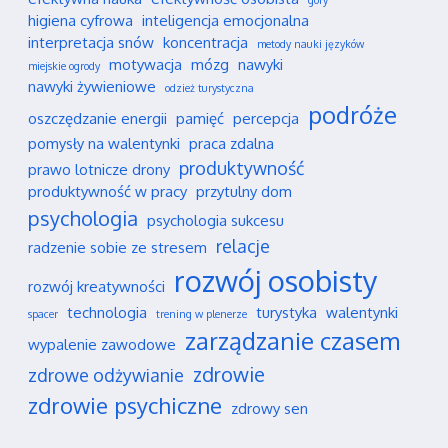
góry
higiena cyfrowa
inteligencja emocjonalna
interpretacja snów
koncentracja
metody nauki języków
motywacja
mózg
nawyki
miejskie ogrody
nawyki żywieniowe
odzież turystyczna
podróże
oszczędzanie energii
pamięć
percepcja
pomysły na walentynki
praca zdalna
produktywność
prawo lotnicze drony
produktywność w pracy
przytulny dom
psychologia
psychologia sukcesu
relacje
radzenie sobie ze stresem
rozwój osobisty
rozwój kreatywności
technologia
turystyka
walentynki
spacer
trening w plenerze
zarządzanie czasem
wypalenie zawodowe
zdrowie
zdrowe odżywianie
zdrowie psychiczne
zdrowy sen