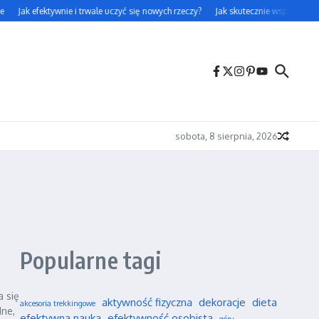
Jak efektywnie i trwale uczyć się nowych rzeczy?
Jak skutecznie wspierać swo
sobota, 8 sierpnia, 2026
Popularne tagi
a się
aktywność fizyczna
dekoracje
dieta
akcesoria trekkingowe
dne,
efektywna nauka
efektywność osobista