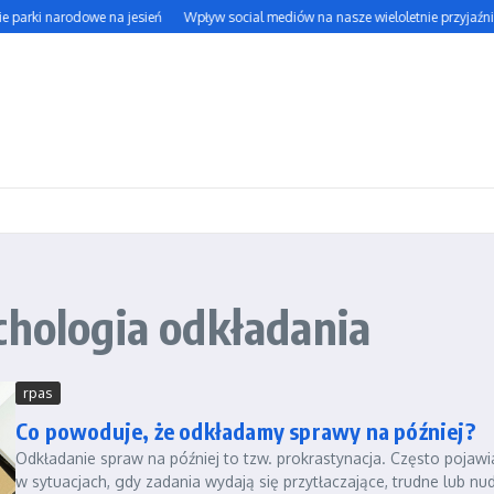
e parki narodowe na jesień
Wpływ social mediów na nasze wieloletnie przyjaźnie
chologia odkładania
rpas
Co powoduje, że odkładamy sprawy na później?
Odkładanie spraw na później to tzw. prokrastynacja. Często pojawi
w sytuacjach, gdy zadania wydają się przytłaczające, trudne lub nu