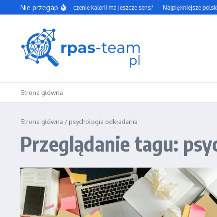
Przejdź do treści
Nie przegap
Czy codzienne liczenie kalorii ma jeszcze sens?
Najpiękniejsze polski
Strona główna
Strona główna
/
psychologia odkładania
Przeglądanie tagu: psy