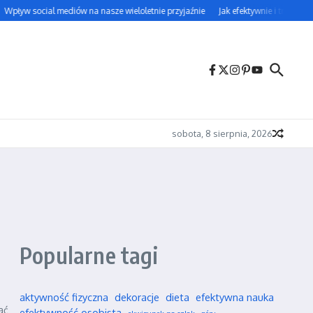
Wpływ social mediów na nasze wieloletnie przyjaźnie
Jak efektywnie i trwale uc
sobota, 8 sierpnia, 2026
Popularne tagi
aktywność fizyczna
dekoracje
dieta
efektywna nauka
ać
efektywność osobista