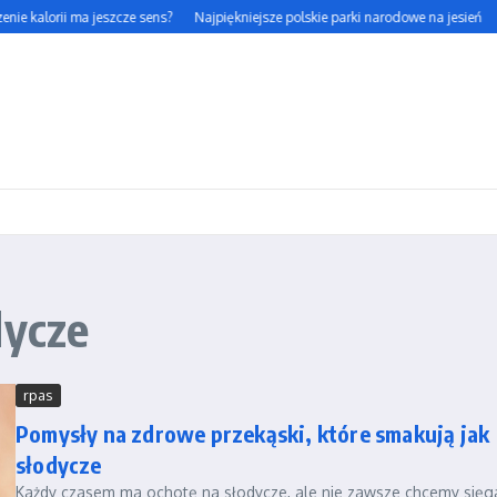
nie kalorii ma jeszcze sens?
Najpiękniejsze polskie parki narodowe na jesień
dycze
rpas
Pomysły na zdrowe przekąski, które smakują jak
słodycze
Każdy czasem ma ochotę na słodycze, ale nie zawsze chcemy sięg