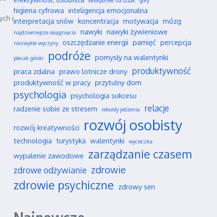
ekwipunek na szlak
góry
higiena cyfrowa
inteligencja emocjonalna
ych i
interpretacja snów
koncentracja
motywacja
mózg
nawyki
nawyki żywieniowe
najdziwniejsze osiągnięcia
oszczędzanie energii
pamięć
percepcja
niezwykłe wyczyny
podróże
pomysły na walentynki
plecak górski
produktywność
praca zdalna
prawo lotnicze drony
produktywność w pracy
przytulny dom
psychologia
psychologia sukcesu
relacje
radzenie sobie ze stresem
rekordy jedzenia
rozwój osobisty
rozwój kreatywności
technologia
turystyka
walentynki
wycieczka
zarządzanie czasem
wypalenie zawodowe
zdrowie
zdrowe odżywianie
zdrowie psychiczne
zdrowy sen