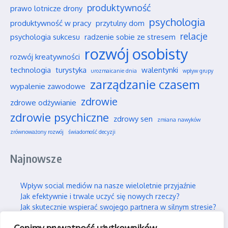
produktywność
prawo lotnicze drony
psychologia
produktywność w pracy
przytulny dom
relacje
psychologia sukcesu
radzenie sobie ze stresem
rozwój osobisty
rozwój kreatywności
technologia
turystyka
walentynki
urozmaicanie dnia
wpływ grupy
zarządzanie czasem
wypalenie zawodowe
zdrowie
zdrowe odżywianie
zdrowie psychiczne
zdrowy sen
zmiana nawyków
zrównoważony rozwój
świadomość decyzji
Najnowsze
Wpływ social mediów na nasze wieloletnie przyjaźnie
Jak efektywnie i trwale uczyć się nowych rzeczy?
Jak skutecznie wspierać swojego partnera w silnym stresie?
Gdzie można legalnie latać dronem w Polsce?