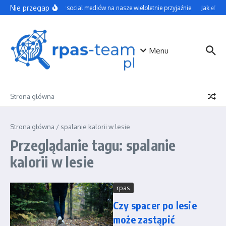
Przejdź do treści
Nie przegap
Wpływ social mediów na nasze wieloletnie przyjaźnie
Jak efekt
Menu
Strona główna
Strona główna
/
spalanie kalorii w lesie
Przeglądanie tagu: spalanie
kalorii w lesie
rpas
Czy spacer po lesie
może zastąpić