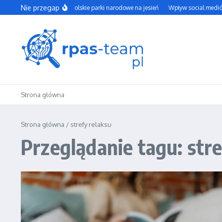
Przejdź do treści
Nie przegap
Najpiękniejsze polskie parki narodowe na jesień
Wpływ social mediów 
Strona główna
Strona główna
/
strefy relaksu
Przeglądanie tagu: stre