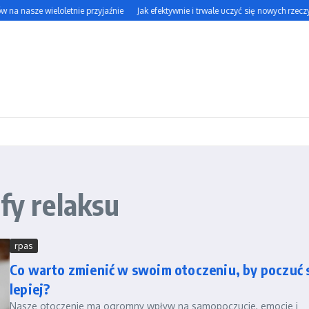
na nasze wieloletnie przyjaźnie
Jak efektywnie i trwale uczyć się nowych rzeczy?
fy relaksu
rpas
Co warto zmienić w swoim otoczeniu, by poczuć 
lepiej?
Nasze otoczenie ma ogromny wpływ na samopoczucie, emocje i