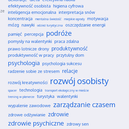
efektywność osobista
higiena cyfrowa
sze
inteligencja emocjonalna
interpretacja snów
koncentracja
motywacja
mentalna świeżość
miejskie ogrody
mózg
nawyki
oszczędzanie energii
odzież turystyczna
podróże
pamięć
percepcja
pomysły na walentynki
praca zdalna
produktywność
prawo lotnicze drony
produktywność w pracy
przytulny dom
psychologia
psychologia sukcesu
relacje
radzenie sobie ze stresem
rozwój osobisty
rozwój kreatywności
technologia
spacer
transport ekologiczny w mieście
turystyka
walentynki
trening w plenerze
zarządzanie czasem
wypalenie zawodowe
zdrowie
zdrowe odżywianie
zdrowie psychiczne
zdrowy sen