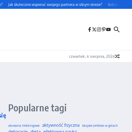
Jak skutecznie wspierać swojego partnera w silnym stresie?
Gdzie można leg
czwartek, 6 sierpnia, 2026
Popularne tagi
się
aktywność fizyczna
akcesoria trekkingowe
bezpieczeństwo w górach
dekoracje
dieta
efektywna nauka