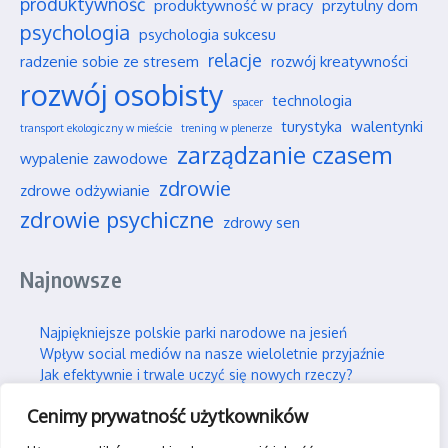
produktywność
produktywność w pracy
przytulny dom
psychologia
psychologia sukcesu
relacje
radzenie sobie ze stresem
rozwój kreatywności
rozwój osobisty
technologia
spacer
turystyka
walentynki
transport ekologiczny w mieście
trening w plenerze
zarządzanie czasem
wypalenie zawodowe
zdrowie
zdrowe odżywianie
zdrowie psychiczne
zdrowy sen
Najnowsze
Najpiękniejsze polskie parki narodowe na jesień
Wpływ social mediów na nasze wieloletnie przyjaźnie
Jak efektywnie i trwale uczyć się nowych rzeczy?
Jak skutecznie wspierać swojego partnera w silnym stresie?
Cenimy prywatność użytkowników
Gdzie można legalnie latać dronem w Polsce?