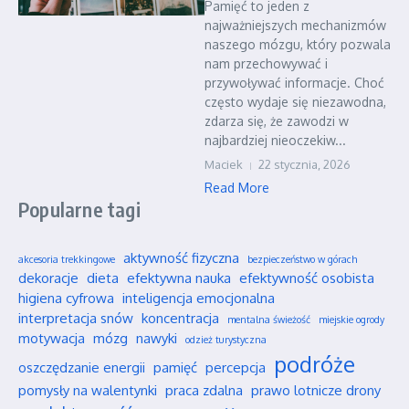
Pamięć to jeden z
najważniejszych mechanizmów
naszego mózgu, który pozwala
nam przechowywać i
przywoływać informacje. Choć
często wydaje się niezawodna,
zdarza się, że zawodzi w
najbardziej nieoczekiw...
Maciek
22 stycznia, 2026
Read More
Popularne tagi
aktywność fizyczna
akcesoria trekkingowe
bezpieczeństwo w górach
dekoracje
dieta
efektywna nauka
efektywność osobista
higiena cyfrowa
inteligencja emocjonalna
interpretacja snów
koncentracja
mentalna świeżość
miejskie ogrody
motywacja
mózg
nawyki
odzież turystyczna
podróże
oszczędzanie energii
pamięć
percepcja
pomysły na walentynki
praca zdalna
prawo lotnicze drony