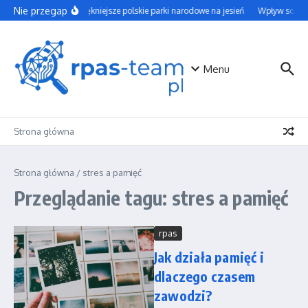
Przejdź do treści
Nie przegap
Najpiękniejsze polskie parki narodowe na jesień
Wpływ social 
Menu
Strona główna
Strona główna
/
stres a pamięć
Przeglądanie tagu: stres a pamięć
rpas
Jak działa pamięć i
dlaczego czasem
zawodzi?