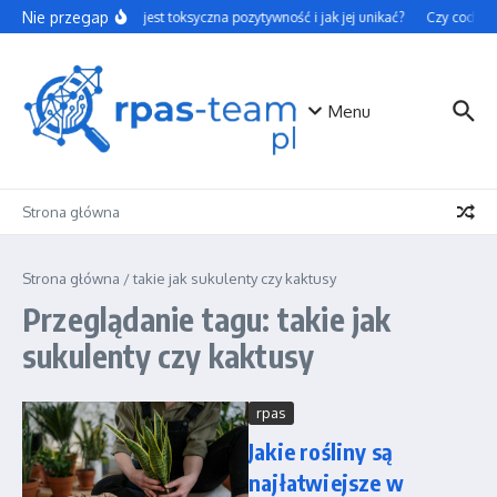
Przejdź do treści
Nie przegap
Czym jest toksyczna pozytywność i jak jej unikać?
Czy codzienn
Menu
Strona główna
Strona główna
/
takie jak sukulenty czy kaktusy
Przeglądanie tagu: takie jak
sukulenty czy kaktusy
rpas
Jakie rośliny są
najłatwiejsze w