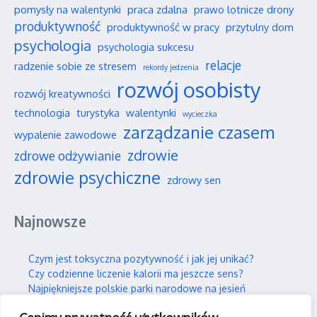
pomysły na walentynki
praca zdalna
prawo lotnicze drony
produktywność
produktywność w pracy
przytulny dom
psychologia
psychologia sukcesu
relacje
radzenie sobie ze stresem
rekordy jedzenia
rozwój osobisty
rozwój kreatywności
technologia
turystyka
walentynki
wycieczka
zarządzanie czasem
wypalenie zawodowe
zdrowie
zdrowe odżywianie
zdrowie psychiczne
zdrowy sen
Najnowsze
Czym jest toksyczna pozytywność i jak jej unikać?
Czy codzienne liczenie kalorii ma jeszcze sens?
Najpiękniejsze polskie parki narodowe na jesień
Wpływ social mediów na nasze wieloletnie przyjaźnie