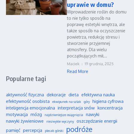
uprawie w domu?
Wprowadzenie roślin do domu
to nie tylko sposób na
poprawę estetyki wnętrza, ale
także sposób na oczyszczenie
powietrza, redukcję stresu i
stworzenie przyjemnej
atmosfery. Dla wielu
początkujących mił...
Maciek
19 grudnia, 2025
Read More
Popularne tagi
aktywność fizyczna
dekoracje
dieta
efektywna nauka
efektywność osobista
higiena cyfrowa
ekwipunek na szlak
góry
inteligencja emocjonalna
interpretacja snów
koncentracja
motywacja
mózg
nawyki
najdziwniejsze osiągnięcia
nawyki żywieniowe
oszczędzanie energii
niezwykłe wyczyny
podróże
pamięć
percepcja
plecak górski