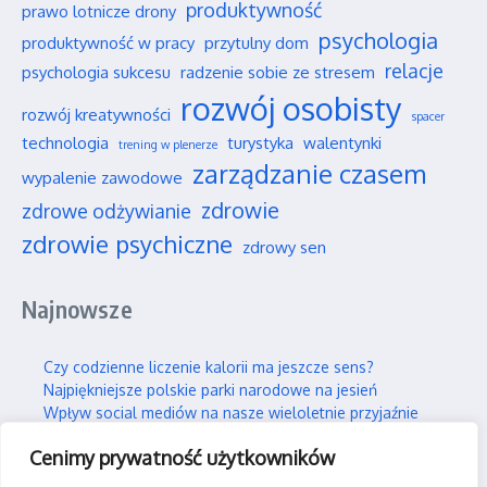
produktywność
prawo lotnicze drony
psychologia
produktywność w pracy
przytulny dom
relacje
psychologia sukcesu
radzenie sobie ze stresem
rozwój osobisty
rozwój kreatywności
spacer
technologia
turystyka
walentynki
trening w plenerze
zarządzanie czasem
wypalenie zawodowe
zdrowie
zdrowe odżywianie
zdrowie psychiczne
zdrowy sen
Najnowsze
Czy codzienne liczenie kalorii ma jeszcze sens?
Najpiękniejsze polskie parki narodowe na jesień
Wpływ social mediów na nasze wieloletnie przyjaźnie
Jak efektywnie i trwale uczyć się nowych rzeczy?
Cenimy prywatność użytkowników
Jak skutecznie wspierać swojego partnera w silnym stresie?