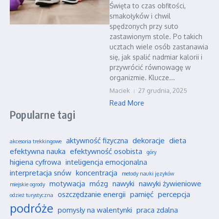
Święta to czas obfitości,
smakołyków i chwil
spędzonych przy suto
zastawionym stole. Po takich
ucztach wiele osób zastanawia
się, jak spalić nadmiar kalorii i
przywrócić równowagę w
organizmie. Klucze...
Maciek
27 grudnia, 2025
Read More
Popularne tagi
aktywność fizyczna
dekoracje
dieta
akcesoria trekkingowe
efektywna nauka
efektywność osobista
góry
higiena cyfrowa
inteligencja emocjonalna
interpretacja snów
koncentracja
metody nauki języków
motywacja
mózg
nawyki
nawyki żywieniowe
miejskie ogrody
oszczędzanie energii
pamięć
percepcja
odzież turystyczna
podróże
pomysły na walentynki
praca zdalna