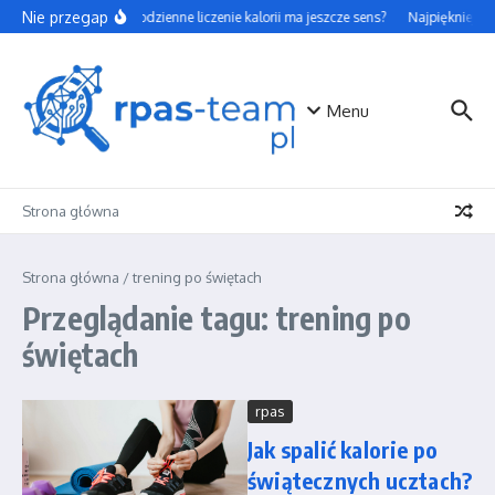
Przejdź do treści
Nie przegap
Czy codzienne liczenie kalorii ma jeszcze sens?
Najpiękniejsze
Menu
Strona główna
Strona główna
/
trening po świętach
Przeglądanie tagu: trening po
świętach
rpas
Jak spalić kalorie po
świątecznych ucztach?