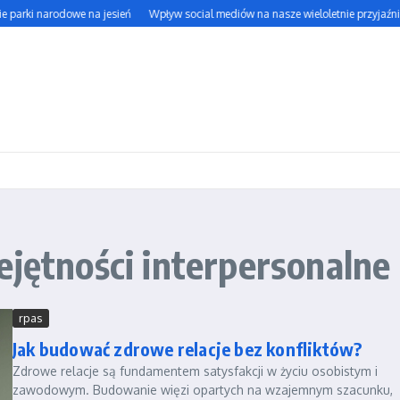
e parki narodowe na jesień
Wpływ social mediów na nasze wieloletnie przyjaźnie
ejętności interpersonalne
rpas
Jak budować zdrowe relacje bez konfliktów?
Zdrowe relacje są fundamentem satysfakcji w życiu osobistym i
zawodowym. Budowanie więzi opartych na wzajemnym szacunku,