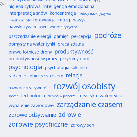
góry
ty.
higiena cyfrowa
inteligencja emocjonalna
interpretacja snów
koncentracja
metody nauki języków
motywacja
mózg
nawyki
miejskie ogrody
nawyki żywieniowe
odzież turystyczna
podróże
oszczędzanie energii
pamięć
percepcja
pomysły na walentynki
praca zdalna
produktywność
prawo lotnicze drony
produktywność w pracy
przytulny dom
psychologia
psychologia sukcesu
relacje
radzenie sobie ze stresem
rozwój osobisty
rozwój kreatywności
technologia
turystyka
walentynki
spacer
trening w plenerze
zarządzanie czasem
wypalenie zawodowe
zdrowie
zdrowe odżywianie
zdrowie psychiczne
zdrowy sen