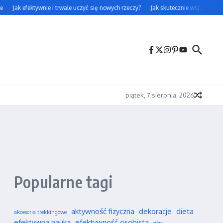
Jak efektywnie i trwale uczyć się nowych rzeczy?
Jak skutecznie wspierać swoj
piątek, 7 sierpnia, 2026
Popularne tagi
aktywność fizyczna
dekoracje
dieta
akcesoria trekkingowe
efektywna nauka
efektywność osobista