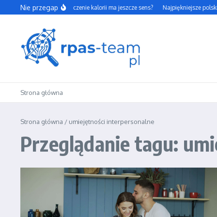
Przejdź do treści
Nie przegap
Czy codzienne liczenie kalorii ma jeszcze sens?
Najpiękniejsze polski
Strona główna
Strona główna
/
umiejętności interpersonalne
Przeglądanie tagu: umi