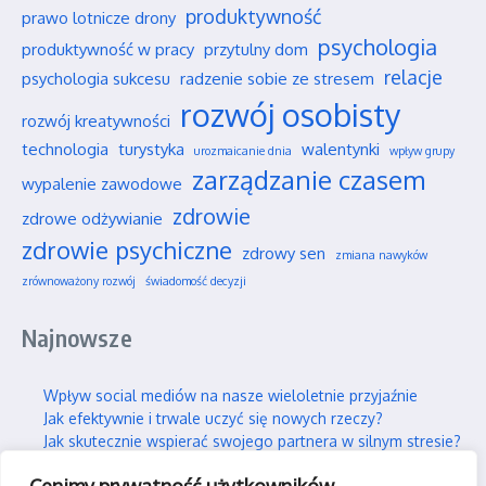
produktywność
prawo lotnicze drony
psychologia
produktywność w pracy
przytulny dom
relacje
psychologia sukcesu
radzenie sobie ze stresem
rozwój osobisty
rozwój kreatywności
technologia
turystyka
walentynki
urozmaicanie dnia
wpływ grupy
zarządzanie czasem
wypalenie zawodowe
zdrowie
zdrowe odżywianie
zdrowie psychiczne
zdrowy sen
zmiana nawyków
zrównoważony rozwój
świadomość decyzji
Najnowsze
Wpływ social mediów na nasze wieloletnie przyjaźnie
Jak efektywnie i trwale uczyć się nowych rzeczy?
Jak skutecznie wspierać swojego partnera w silnym stresie?
Gdzie można legalnie latać dronem w Polsce?