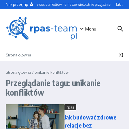
Przejdź do treści
Nie przegap
Wpływ social mediów na nasze wieloletnie przyjaźnie
Jak efek
Menu
Strona główna
Strona główna
/
unikanie konfliktów
Przeglądanie tagu: unikanie
konfliktów
rpas
Jak budować zdrowe
relacje bez