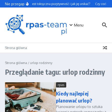
Przejdź do treści
Nie przegap
Czym jest toksyczna pozytywność i jak jej unikać?
Czy codzienn
Menu
Strona główna
Strona główna
/
urlop rodzinny
Przeglądanie tagu: urlop rodzinny
rpas
Kiedy najlepiej
planować urlop?
Planowanie urlopu to sztuka
łączenia potrzeb wypoczynku z