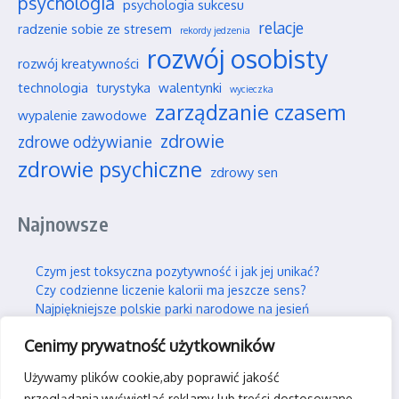
psychologia
psychologia sukcesu
relacje
radzenie sobie ze stresem
rekordy jedzenia
rozwój osobisty
rozwój kreatywności
technologia
turystyka
walentynki
wycieczka
zarządzanie czasem
wypalenie zawodowe
zdrowie
zdrowe odżywianie
zdrowie psychiczne
zdrowy sen
Najnowsze
Czym jest toksyczna pozytywność i jak jej unikać?
Czy codzienne liczenie kalorii ma jeszcze sens?
Najpiękniejsze polskie parki narodowe na jesień
Wpływ social mediów na nasze wieloletnie przyjaźnie
Cenimy prywatność użytkowników
Jak efektywnie i trwale uczyć się nowych rzeczy?
Używamy plików cookie,aby poprawić jakość
Kontakt
przeglądania,wyświetlać reklamy lub treści dostosowane