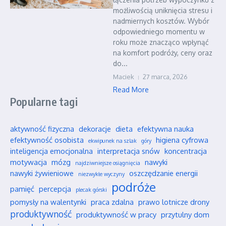
możliwością uniknięcia stresu i
nadmiernych kosztów. Wybór
odpowiedniego momentu w
roku może znacząco wpłynąć
na komfort podróży, ceny oraz
do...
Maciek
27 marca, 2026
Read More
Popularne tagi
aktywność fizyczna
dekoracje
dieta
efektywna nauka
efektywność osobista
higiena cyfrowa
ekwipunek na szlak
góry
inteligencja emocjonalna
interpretacja snów
koncentracja
motywacja
mózg
nawyki
najdziwniejsze osiągnięcia
nawyki żywieniowe
oszczędzanie energii
niezwykłe wyczyny
podróże
pamięć
percepcja
plecak górski
pomysły na walentynki
praca zdalna
prawo lotnicze drony
produktywność
produktywność w pracy
przytulny dom