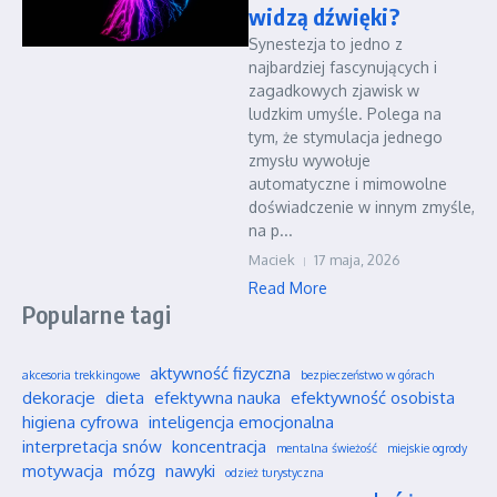
widzą dźwięki?
Synestezja to jedno z
najbardziej fascynujących i
zagadkowych zjawisk w
ludzkim umyśle. Polega na
tym, że stymulacja jednego
zmysłu wywołuje
automatyczne i mimowolne
doświadczenie w innym zmyśle,
na p...
Maciek
17 maja, 2026
Read More
Popularne tagi
aktywność fizyczna
akcesoria trekkingowe
bezpieczeństwo w górach
dekoracje
dieta
efektywna nauka
efektywność osobista
higiena cyfrowa
inteligencja emocjonalna
interpretacja snów
koncentracja
mentalna świeżość
miejskie ogrody
motywacja
mózg
nawyki
odzież turystyczna