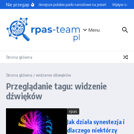
Przejdź do treści
Nie przegap
Najpiękniejsze polskie parki narodowe na jesień
Wpływ social 
Menu
Strona główna
Strona główna
/
widzenie dźwięków
Przeglądanie tagu: widzenie
dźwięków
rpas
Jak działa synestezja i
dlaczego niektórzy