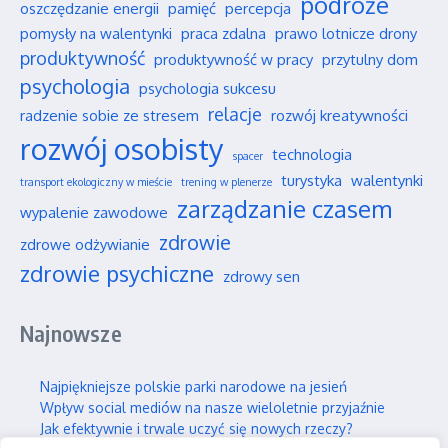
podróże
oszczędzanie energii
pamięć
percepcja
pomysły na walentynki
praca zdalna
prawo lotnicze drony
produktywność
produktywność w pracy
przytulny dom
psychologia
psychologia sukcesu
relacje
radzenie sobie ze stresem
rozwój kreatywności
rozwój osobisty
technologia
spacer
turystyka
walentynki
transport ekologiczny w mieście
trening w plenerze
zarządzanie czasem
wypalenie zawodowe
zdrowie
zdrowe odżywianie
zdrowie psychiczne
zdrowy sen
Najnowsze
Najpiękniejsze polskie parki narodowe na jesień
Wpływ social mediów na nasze wieloletnie przyjaźnie
Jak efektywnie i trwale uczyć się nowych rzeczy?