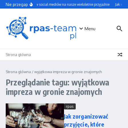
Przejdź do treści
Nie przegap
Wpływ social mediów na nasze wieloletnie przyjaźnie
Jak efek
Menu
Strona główna
Strona główna
/
wyjątkowa impreza w gronie znajomych
Przeglądanie tagu: wyjątkowa
impreza w gronie znajomych
rpas
Jak zorganizować
przyjęcie, które