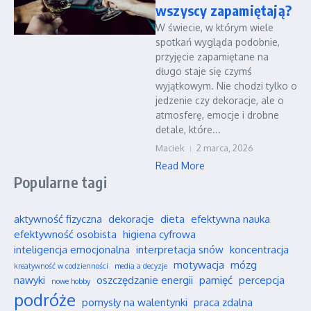
wszyscy zapamiętają?
W świecie, w którym wiele
spotkań wygląda podobnie,
przyjęcie zapamiętane na
długo staje się czymś
wyjątkowym. Nie chodzi tylko o
jedzenie czy dekoracje, ale o
atmosferę, emocje i drobne
detale, które...
Maciek
2 marca, 2026
Read More
Popularne tagi
aktywność fizyczna
dekoracje
dieta
efektywna nauka
efektywność osobista
higiena cyfrowa
inteligencja emocjonalna
interpretacja snów
koncentracja
motywacja
mózg
kreatywność w codzienności
media a decyzje
nawyki
oszczędzanie energii
pamięć
percepcja
nowe hobby
podróże
pomysły na walentynki
praca zdalna