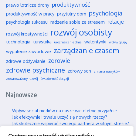
produktywność
prawo lotnicze drony
psychologia
produktywność w pracy
przytulny dom
relacje
psychologia sukcesu
radzenie sobie ze stresem
rozwój osobisty
rozwój kreatywności
technologia
turystyka
walentynki
urozmaicanie dnia
wpływ grupy
zarządzanie czasem
wypalenie zawodowe
zdrowie
zdrowe odżywianie
zdrowie psychiczne
zdrowy sen
zmiana nawyków
zrównoważony rozwój
świadomość decyzji
Najnowsze
Wpływ social mediów na nasze wieloletnie przyjaźnie
Jak efektywnie i trwale uczyć się nowych rzeczy?
Jak skutecznie wspierać swojego partnera w silnym stresie?
Gdzie można legalnie latać dronem w Polsce?