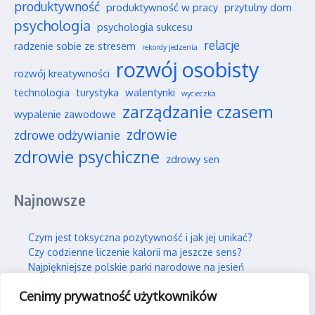
produktywność
produktywność w pracy
przytulny dom
psychologia
psychologia sukcesu
relacje
radzenie sobie ze stresem
rekordy jedzenia
rozwój osobisty
rozwój kreatywności
technologia
turystyka
walentynki
wycieczka
zarządzanie czasem
wypalenie zawodowe
zdrowie
zdrowe odżywianie
zdrowie psychiczne
zdrowy sen
Najnowsze
Czym jest toksyczna pozytywność i jak jej unikać?
Czy codzienne liczenie kalorii ma jeszcze sens?
Najpiękniejsze polskie parki narodowe na jesień
Wpływ social mediów na nasze wieloletnie przyjaźnie
Cenimy prywatność użytkowników
Jak efektywnie i trwale uczyć się nowych rzeczy?