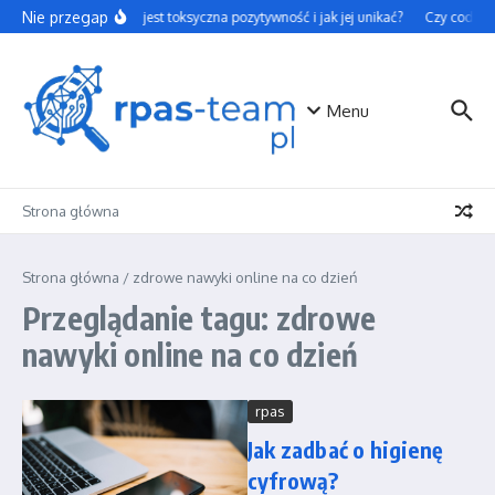
Przejdź do treści
Nie przegap
Czym jest toksyczna pozytywność i jak jej unikać?
Czy codzienn
Menu
Strona główna
Strona główna
/
zdrowe nawyki online na co dzień
Przeglądanie tagu: zdrowe
nawyki online na co dzień
rpas
Jak zadbać o higienę
cyfrową?