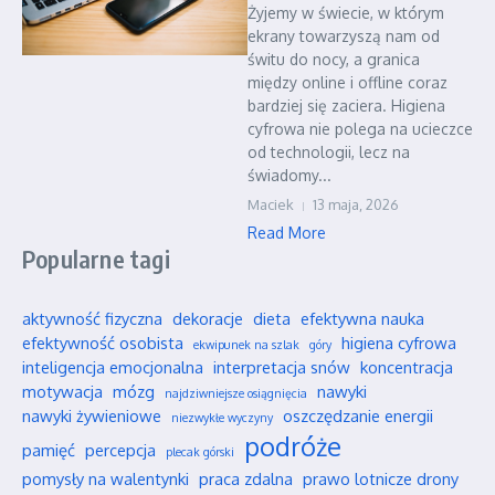
Żyjemy w świecie, w którym
ekrany towarzyszą nam od
świtu do nocy, a granica
między online i offline coraz
bardziej się zaciera. Higiena
cyfrowa nie polega na ucieczce
od technologii, lecz na
świadomy...
Maciek
13 maja, 2026
Read More
Popularne tagi
aktywność fizyczna
dekoracje
dieta
efektywna nauka
efektywność osobista
higiena cyfrowa
ekwipunek na szlak
góry
inteligencja emocjonalna
interpretacja snów
koncentracja
motywacja
mózg
nawyki
najdziwniejsze osiągnięcia
nawyki żywieniowe
oszczędzanie energii
niezwykłe wyczyny
podróże
pamięć
percepcja
plecak górski
pomysły na walentynki
praca zdalna
prawo lotnicze drony