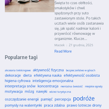
Święta to czas obfitości,
smakołyków i chwil
spędzonych przy suto
zastawionym stole. Po takich
ucztach wiele osób zastanawia
się, jak spalić nadmiar kalorii i
przywrócić równowagę w
organizmie. Klucze...
Maciek
27 grudnia, 2025
Read More
Popularne tagi
aktywność fizyczna
akcesoria trekkingowe
bezpieczeństwo w górach
dekoracje
dieta
efektywna nauka
efektywność osobista
higiena cyfrowa
inteligencja emocjonalna
interpretacja snów
koncentracja
mentalna świeżość
miejskie ogrody
motywacja
mózg
nawyki
odzież turystyczna
podróże
oszczędzanie energii
pamięć
percepcja
pomysły na walentynki
praca zdalna
prawo lotnicze drony