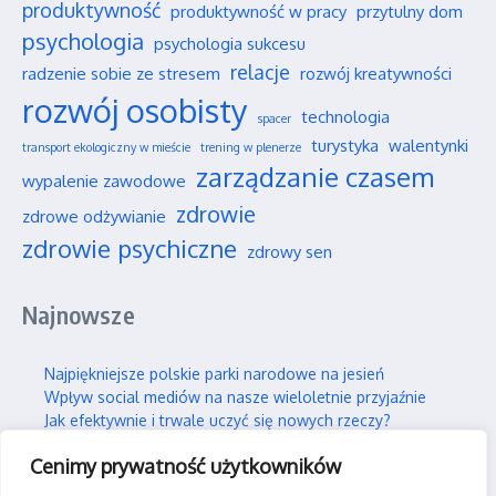
produktywność
produktywność w pracy
przytulny dom
psychologia
psychologia sukcesu
relacje
radzenie sobie ze stresem
rozwój kreatywności
rozwój osobisty
technologia
spacer
turystyka
walentynki
transport ekologiczny w mieście
trening w plenerze
zarządzanie czasem
wypalenie zawodowe
zdrowie
zdrowe odżywianie
zdrowie psychiczne
zdrowy sen
Najnowsze
Najpiękniejsze polskie parki narodowe na jesień
Wpływ social mediów na nasze wieloletnie przyjaźnie
Jak efektywnie i trwale uczyć się nowych rzeczy?
Jak skutecznie wspierać swojego partnera w silnym stresie?
Cenimy prywatność użytkowników
Gdzie można legalnie latać dronem w Polsce?