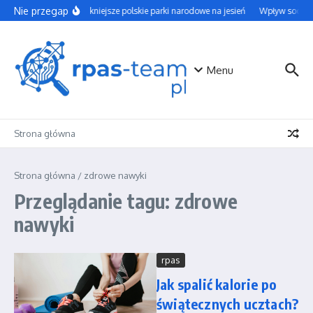
Przejdź do treści
Nie przegap
Najpiękniejsze polskie parki narodowe na jesień
Wpływ social 
Menu
Strona główna
Strona główna
/
zdrowe nawyki
Przeglądanie tagu: zdrowe
nawyki
rpas
Jak spalić kalorie po
świątecznych ucztach?