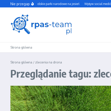
Przejdź do treści
Nie przegap
Najpiękniejsze polskie parki narodowe na jesień
Wpływ social mediów 
Strona główna
Strona główna
/
zlecenia na drona
Przeglądanie tagu: zle