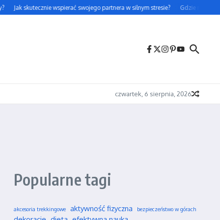
?
Jak skutecznie wspierać swojego partnera w silnym stresie?
Gdzie można leg
czwartek, 6 sierpnia, 2026
Popularne tagi
aktywność fizyczna
akcesoria trekkingowe
bezpieczeństwo w górach
dekoracje
dieta
efektywna nauka