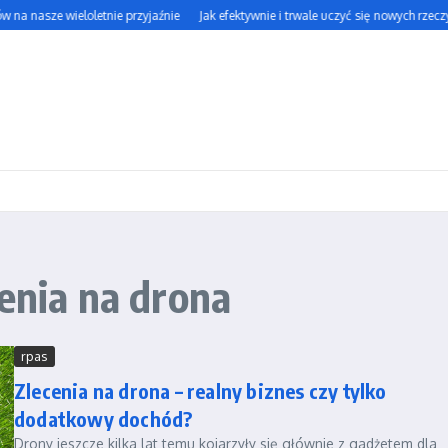
na nasze wieloletnie przyjaźnie
Jak efektywnie i trwale uczyć się nowych rzeczy
cenia na drona
rpas
Zlecenia na drona – realny biznes czy tylko
dodatkowy dochód?
Drony jeszcze kilka lat temu kojarzyły się głównie z gadżetem dla