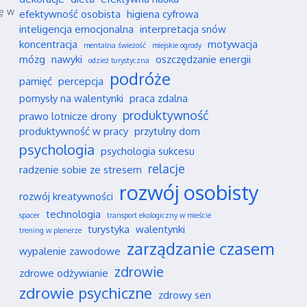
ię w
efektywność osobista
higiena cyfrowa
inteligencja emocjonalna
interpretacja snów
koncentracja
motywacja
mentalna świeżość
miejskie ogrody
mózg
nawyki
oszczędzanie energii
odzież turystyczna
podróże
pamięć
percepcja
pomysły na walentynki
praca zdalna
produktywność
prawo lotnicze drony
produktywność w pracy
przytulny dom
psychologia
psychologia sukcesu
relacje
radzenie sobie ze stresem
rozwój osobisty
rozwój kreatywności
technologia
spacer
transport ekologiczny w mieście
turystyka
walentynki
trening w plenerze
zarządzanie czasem
wypalenie zawodowe
zdrowie
zdrowe odżywianie
zdrowie psychiczne
zdrowy sen