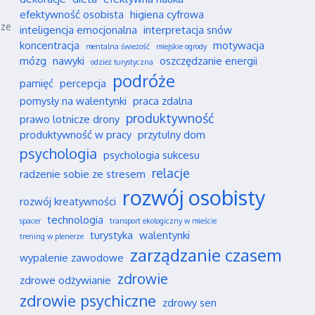
efektywność osobista
higiena cyfrowa
sze
inteligencja emocjonalna
interpretacja snów
koncentracja
motywacja
mentalna świeżość
miejskie ogrody
mózg
nawyki
oszczędzanie energii
odzież turystyczna
podróże
pamięć
percepcja
pomysły na walentynki
praca zdalna
produktywność
prawo lotnicze drony
produktywność w pracy
przytulny dom
psychologia
psychologia sukcesu
relacje
radzenie sobie ze stresem
rozwój osobisty
rozwój kreatywności
technologia
spacer
transport ekologiczny w mieście
turystyka
walentynki
trening w plenerze
zarządzanie czasem
wypalenie zawodowe
zdrowie
zdrowe odżywianie
zdrowie psychiczne
zdrowy sen