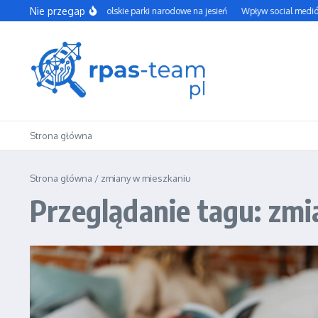
Przejdź do treści
Nie przegap
Najpiękniejsze polskie parki narodowe na jesień
Wpływ social mediów 
Strona główna
Strona główna
/
zmiany w mieszkaniu
Przeglądanie tagu: zm