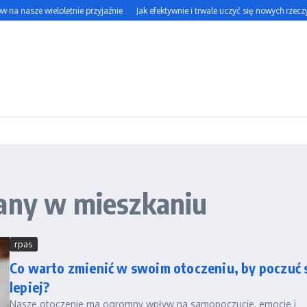
na nasze wieloletnie przyjaźnie
Jak efektywnie i trwale uczyć się nowych rzeczy?
iany w mieszkaniu
rpas
Co warto zmienić w swoim otoczeniu, by poczuć 
lepiej?
Nasze otoczenie ma ogromny wpływ na samopoczucie, emocje i