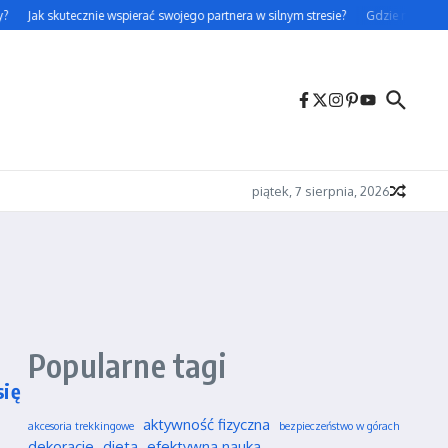
Jak skutecznie wspierać swojego partnera w silnym stresie?
Gdzie można leg
piątek, 7 sierpnia, 2026
Popularne tagi
się
aktywność fizyczna
akcesoria trekkingowe
bezpieczeństwo w górach
dekoracje
dieta
efektywna nauka