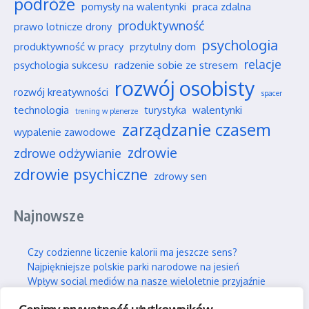
podróże
pomysły na walentynki
praca zdalna
produktywność
prawo lotnicze drony
psychologia
produktywność w pracy
przytulny dom
relacje
psychologia sukcesu
radzenie sobie ze stresem
rozwój osobisty
rozwój kreatywności
spacer
technologia
turystyka
walentynki
trening w plenerze
zarządzanie czasem
wypalenie zawodowe
zdrowie
zdrowe odżywianie
zdrowie psychiczne
zdrowy sen
Najnowsze
Czy codzienne liczenie kalorii ma jeszcze sens?
Najpiękniejsze polskie parki narodowe na jesień
Wpływ social mediów na nasze wieloletnie przyjaźnie
Jak efektywnie i trwale uczyć się nowych rzeczy?