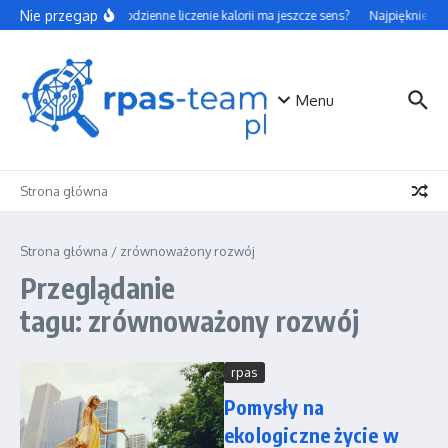
Przejdź do treści
Nie przegap
Czy codzienne liczenie kalorii ma jeszcze sens?
Najpiękniejsze
Menu
Strona główna
Strona główna
/
zrównoważony rozwój
Przeglądanie
tagu: zrównoważony rozwój
rpas
Pomysły na
ekologiczne życie w