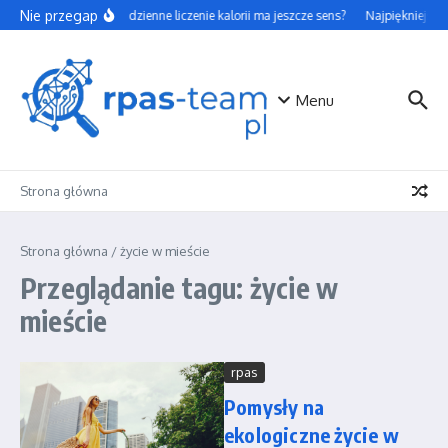
Przejdź do treści
Nie przegap
Czy codzienne liczenie kalorii ma jeszcze sens?
Najpiękniejsze 
Menu
Strona główna
Strona główna
/
życie w mieście
Przeglądanie tagu: życie w
mieście
rpas
Pomysły na
ekologiczne życie w