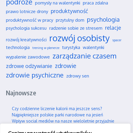
podróże
pomysły na walentynki
praca zdalna
produktywność
prawo lotnicze drony
psychologia
produktywność w pracy
przytulny dom
relacje
psychologia sukcesu
radzenie sobie ze stresem
rozwój osobisty
rozwój kreatywności
spacer
technologia
turystyka
walentynki
trening w plenerze
zarządzanie czasem
wypalenie zawodowe
zdrowie
zdrowe odżywianie
zdrowie psychiczne
zdrowy sen
Najnowsze
Czy codzienne liczenie kalorii ma jeszcze sens?
Najpiękniejsze polskie parki narodowe na jesień
Wpływ social mediów na nasze wieloletnie przyjaźnie
Jak efektywnie i trwale uczyć się nowych rzeczy?