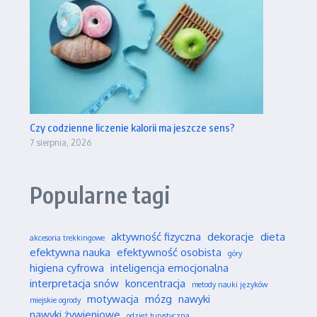
Czy codzienne liczenie kalorii ma jeszcze sens?
7 sierpnia, 2026
Popularne tagi
aktywność fizyczna
dekoracje
dieta
akcesoria trekkingowe
efektywna nauka
efektywność osobista
góry
higiena cyfrowa
inteligencja emocjonalna
interpretacja snów
koncentracja
metody nauki języków
motywacja
mózg
nawyki
miejskie ogrody
nawyki żywieniowe
odzież turystyczna