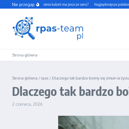
Przejdź do treści
Nie przegap
Czy codzienne liczenie kalorii ma jeszcze sens?
Najpiękniejsze polskie park
Strona główna
Strona główna
/
rpas
/
Dlaczego tak bardzo boimy się zmian w życi
Dlaczego tak bardzo bo
2 czerwca, 2026