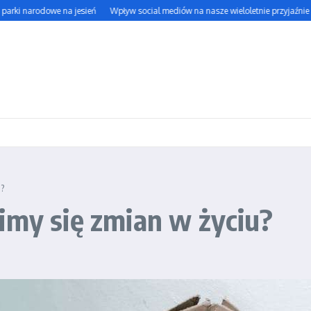
i narodowe na jesień
Wpływ social mediów na nasze wieloletnie przyjaźnie
Ja
u?
imy się zmian w życiu?