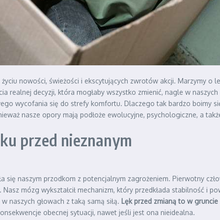
yciu nowości, świeżości i ekscytujących zwrotów akcji. Marzymy o 
cia realnej decyzji, która mogłaby wszystko zmienić, nagle w naszy
owego wycofania się do strefy komfortu. Dlaczego tak bardzo boimy si
onieważ nasze opory mają podłoże ewolucyjne, psychologiczne, a ta
ku przed nieznanym
yła się naszym przodkom z potencjalnym zagrożeniem. Pierwotny człow
. Nasz mózg wykształcił mechanizm, który przedkłada stabilność i p
a w naszych głowach z taką samą siłą.
Lęk przed zmianą to w gruncie 
nsekwencje obecnej sytuacji, nawet jeśli jest ona nieidealna.