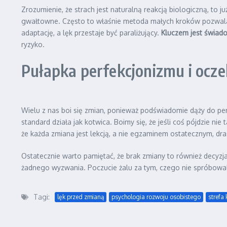
Zrozumienie, że strach jest naturalną reakcją biologiczną, to
gwałtowne. Często to właśnie metoda małych kroków pozwal
adaptację, a lęk przestaje być paraliżujący.
Kluczem jest świad
ryzyko.
Pułapka perfekcjonizmu i ocz
Wielu z nas boi się zmian, ponieważ podświadomie dąży do per
standard działa jak kotwica. Boimy się, że jeśli coś pójdzie n
że każda zmiana jest lekcją, a nie egzaminem ostatecznym, dra
Ostatecznie warto pamiętać, że brak zmiany to również decyzja
żadnego wyzwania. Poczucie żalu za tym, czego nie spróbowali
Tagi:
lęk przed zmianą
psychologia rozwoju osobistego
strefa