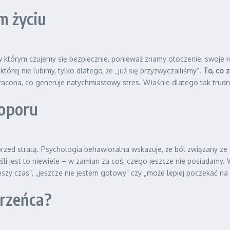
m życiu
 w którym czujemy się bezpiecznie, ponieważ znamy otoczenie, swoje r
tórej nie lubimy, tylko dlatego, że „już się przyzwyczailiśmy”.
To, co 
racona, co generuje natychmiastowy stres. Właśnie dlatego tak trudn
oporu
przed stratą. Psychologia behawioralna wskazuje, że ból związany ze s
śli jest to niewiele – w zamian za coś, czego jeszcze nie posiadamy.
szy czas”, „jeszcze nie jestem gotowy” czy „może lepiej poczekać na b
erzeńca?