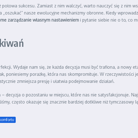
 już połowa sukcesu. Zamiast z nim walczyć, warto nauczyć się z nim
a „oszukać” nasze ewolucyjne mechanizmy obronne. Kiedy wprowadz
ome zarządzanie własnym nastawieniem
i pytanie siebie nie o to, co
ekiwań
fekcji. Wydaje nam się, że każda decyzja musi być trafiona, a nowy 
ie tak, poniesiemy porażkę, która nas skompromituje. W rzeczywistości 
stycznie zmniejsza presję i ułatwia podejmowanie działań.
 – decyzja o pozostaniu w miejscu, które nas nie satysfakcjonuje. Na
śmy, często okazuje się znacznie bardziej dotkliwe niż tymczasowy 
 komfortu