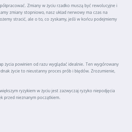
 współpracować. Zmiany w życiu rzadko muszą być rewolucyjne i
amy zmiany stopniowo, nasz układ nerwowy ma czas na
 możemy stracić, ale o to, co zyskamy, jeśli w końcu podejmiemy
etap życia powinien od razu wyglądać idealnie. Ten wygórowany
jednak życie to nieustanny proces prób i błędów. Zrozumienie,
jwiększym ryzykiem w życiu jest zazwyczaj ryzyko niepodjęcia
lęk przed nieznanym początkiem.