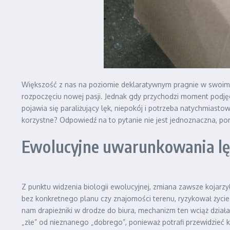
Większość z nas na poziomie deklaratywnym pragnie w swoim ż
rozpoczęciu nowej pasji. Jednak gdy przychodzi moment podję
pojawia się paraliżujący lęk, niepokój i potrzeba natychmiast
korzystne? Odpowiedź na to pytanie nie jest jednoznaczna, p
Ewolucyjne uwarunkowania lę
Z punktu widzenia biologii ewolucyjnej, zmiana zawsze kojarz
bez konkretnego planu czy znajomości terenu, ryzykował życie
nam drapieżniki w drodze do biura, mechanizm ten wciąż dział
„złe” od nieznanego „dobrego”, ponieważ potrafi przewidzieć ko