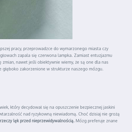
lepszej pracy, przeprowadzce do wymarzonego miasta czy
ch głowach zapala się czerwona lampka. Zamiast entuzjazmu
ę zmian, nawet jeśli obiektywnie wiemy, że są one dla nas
kże głęboko zakorzenione w strukturze naszego mózgu.
iek, który decydował się na opuszczenie bezpiecznej jaskini
owtarzalność nad ryzykowną niewiadomą. Choć dzisiaj nie grożą
rzeczy lęk przed nieprzewidywalnością.
Mózg preferuje znane