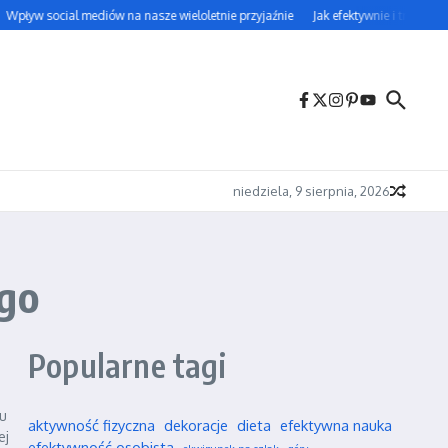
Wpływ social mediów na nasze wieloletnie przyjaźnie
Jak efektywnie i trwale uc
niedziela, 9 sierpnia, 2026
ego
Popularne tagi
u
aktywność fizyczna
dekoracje
dieta
efektywna nauka
ej
efektywność osobista