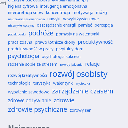
ekwipunek na szlak
góry
wej
higiena cyfrowa
inteligencja emocjonalna
interpretacja snów
koncentracja
motywacja
mózg
nawyki
nawyki żywieniowe
najdziwniejsze osiągnięcia
oszczędzanie energii
pamięć
percepcja
niezwykłe wyczyny
podróże
pomysły na walentynki
plecak górski
produktywność
praca zdalna
prawo lotnicze drony
produktywność w pracy
przytulny dom
psychologia
psychologia sukcesu
relacje
radzenie sobie ze stresem
rekordy jedzenia
rozwój osobisty
rozwój kreatywności
technologia
turystyka
walentynki
wycieczka
zarządzanie czasem
wypalenie zawodowe
zdrowie
zdrowe odżywianie
zdrowie psychiczne
zdrowy sen