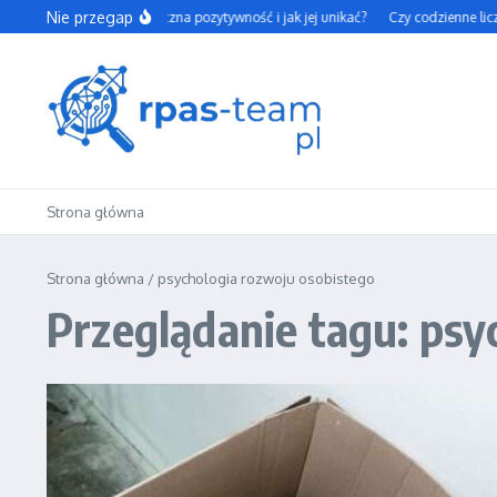
Przejdź do treści
Nie przegap
Czym jest toksyczna pozytywność i jak jej unikać?
Czy codzienne licze
Strona główna
Strona główna
/
psychologia rozwoju osobistego
Przeglądanie tagu: psy