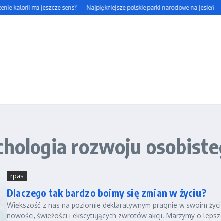
nie kalorii ma jeszcze sens?
Najpiękniejsze polskie parki narodowe na jesień
chologia rozwoju osobist
rpas
Dlaczego tak bardzo boimy się zmian w życiu?
Większość z nas na poziomie deklaratywnym pragnie w swoim życi
nowości, świeżości i ekscytujących zwrotów akcji. Marzymy o lepsz