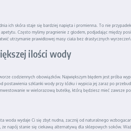
a ich skóra staje się bardziej napięta i promienna. To nie przypadek
tytu. Często mylimy pragnienie z głodem, podjadając między posiłk
wić utrzymanie prawidłowej masy ciała bez drastycznych wyrzeczeń
iększej ilości wody
rze codziennych obowiązków. Największym błędem jest próba wypic
 od postawienia szklanki wody przy łóżku i wypicia jej zaraz po prze
ainwestowanie w wielorazową butelkę, którą będziesz mieć zawsze p
sta woda wydaje Ci się zbyt nudna, zacznij od naturalnego wzbogacani
 że napój stanie się ciekawą alternatywą dla sklepowych soków. Wa