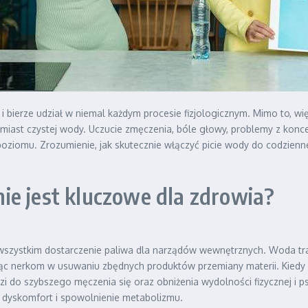
bierze udział w niemal każdym procesie fizjologicznym. Mimo to, w
iast czystej wody. Uczucie zmęczenia, bóle głowy, problemy z konce
ziomu. Zrozumienie, jak skutecznie włączyć picie wody do codzienne
ie jest kluczowe dla zdrowia?
e wszystkim dostarczenie paliwa dla narządów wewnętrznych. Woda tr
ąc nerkom w usuwaniu zbędnych produktów przemiany materii. Kiedy p
zi do szybszego męczenia się oraz obniżenia wydolności fizycznej i 
dyskomfort i spowolnienie metabolizmu.