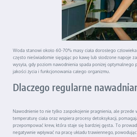
Woda stanowi około 60-70% masy ciała dorosłego człowieka i 
często nieświadomie sięgając po kawę lub słodzone napoje zam
wysyła, gdy poziom nawodnienia spada poniżej optymalnego po
jakości życia i funkcjonowania całego organizmu.
Dlaczego regularne nawadnian
Nawodnienie to nie tylko zaspokojenie pragnienia, ale przed
temperaturę ciała oraz wspiera procesy detoksykacji, pomagaj
przepompować krew, która staje się bardziej gęsta. To prowad
negatywnie wpływać na pracę układu trawiennego, powodując 