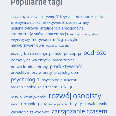
Popularne tagi
aktywność fizyczna
dekoracje
dieta
akcesoria trekkingowe
efektywna nauka
efektywność osobista
góry
higiena cyfrowa
inteligencja emocjonalna
interpretacja snów
koncentracja
metody nauki języków
motywacja
mózg
nawyki
miejskie ogrody
nawyki żywieniowe
odzież turystyczna
podróże
oszczędzanie energii
pamięć
percepcja
pomysły na walentynki
praca zdalna
produktywność
prawo lotnicze drony
produktywność w pracy
przytulny dom
psychologia
psychologia sukcesu
relacje
radzenie sobie ze stresem
rozwój osobisty
rozwój kreatywności
technologia
turystyka
walentynki
spacer
trening w plenerze
zarządzanie czasem
wypalenie zawodowe