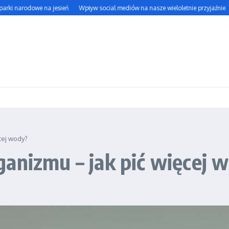
i narodowe na jesień
Wpływ social mediów na nasze wieloletnie przyjaźnie
Ja
cej wody?
anizmu – jak pić więcej 