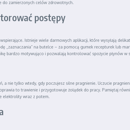
nie do zamierzonych celów zdrowotnych.
nitorować postępy
wspierające. Istnieje wiele darmowych aplikacji, które wysyłają deli
ę „zaznaczania” na butelce – za pomocą gumek recepturek lub mark
chikę bardzo motywująco i pozwalają kontrolować spożycie płynów w
ień, a nie tylko wtedy, gdy poczujesz silne pragnienie. Uczucie prag
oprawia to trawienie i przygotowuje żołądek do pracy. Pamiętaj rów
e elektrolity wraz z potem.
a