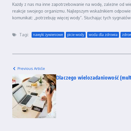
Każdy z nas ma inne zapotrzebowanie na wodę, zależne od wiek
reakcje swojego organizmu. Najlepszym wskaźnikiem odpowied
komunikat: „potrzebuję więcej wody”. Słuchając tych sygnałó
Tagi:
nawyki żywieniowe
picie wody
woda dla zdrowia
zdro
Previous Article
Dlaczego wielozadaniowość (multi