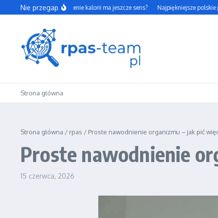
Przejdź do treści
Nie przegap
Czy codzienne liczenie kalorii ma jeszcze sens?
Najpiękniejsze polskie park
Strona główna
Strona główna
/
rpas
/
Proste nawodnienie organizmu – jak pić wię
Proste nawodnienie org
15 czerwca, 2026