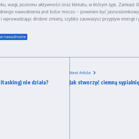
u, wagi, poziomu aktywności oraz klimatu, w którym żyje. Zamiast ś
niego nawodnienia jest kolor moczu – powinien być jasnosłomkowy l
w i wprowadzając drobne zmiany, szybko zauważysz przypływ energii
we nawadnianie
Next Article
tasking) nie działa?
Jak stworzyć ciemną sypialni