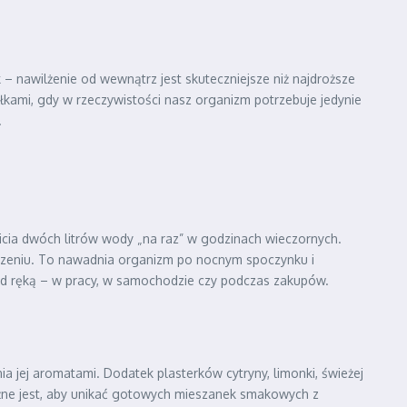
 – nawilżenie od wewnątrz jest skuteczniejsze niż najdroższe
ami, gdy w rzeczywistości nasz organizm potrzebuje jedynie
.
ia dwóch litrów wody „na raz” w godzinach wieczornych.
budzeniu. To nawadnia organizm po nocnym spoczynku i
od ręką – w pracy, w samochodzie czy podczas zakupów.
a jej aromatami. Dodatek plasterków cytryny, limonki, świeżej
żne jest, aby unikać gotowych mieszanek smakowych z