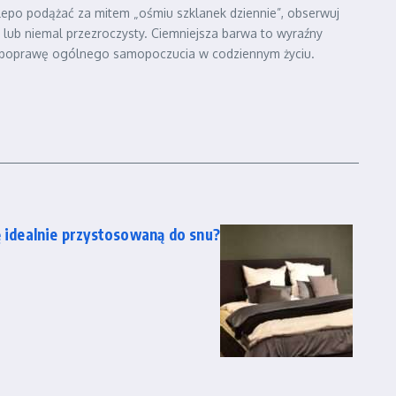
lepo podążać za mitem „ośmiu szklanek dziennie”, obserwuj
ub niemal przezroczysty. Ciemniejsza barwa to wyraźny
 i poprawę ogólnego samopoczucia w codziennym życiu.
ę idealnie przystosowaną do snu?