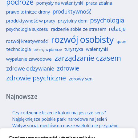
podróże
pomysły na walentynki
praca zdalna
produktywność
prawo lotnicze drony
psychologia
produktywność w pracy
przytulny dom
relacje
psychologia sukcesu
radzenie sobie ze stresem
rozwój osobisty
rozwój kreatywności
spacer
technologia
turystyka
walentynki
trening w plenerze
zarządzanie czasem
wypalenie zawodowe
zdrowie
zdrowe odżywianie
zdrowie psychiczne
zdrowy sen
Najnowsze
Czy codzienne liczenie kalorii ma jeszcze sens?
Najpiękniejsze polskie parki narodowe na jesień
Wpływ social mediów na nasze wieloletnie przyjaźnie
Jak efektywnie i trwale uczyć się nowych rzeczy?