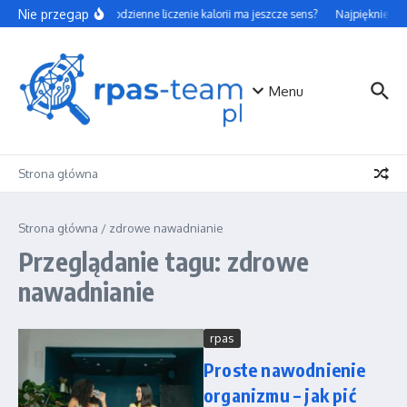
Przejdź do treści
Nie przegap
Czy codzienne liczenie kalorii ma jeszcze sens?
Najpiękniejsze
Menu
Strona główna
Strona główna
/
zdrowe nawadnianie
Przeglądanie tagu: zdrowe
nawadnianie
rpas
Proste nawodnienie
organizmu – jak pić