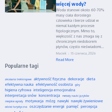
więcej wody?
Woda stanowi około 60-70%
masy ciała dorosłego
człowieka i bierze udział w
niemal każdym procesie
fizjologicznym. Mimo to,
większość z nas zmaga się z
chronicznym niedoborem
płynów, często nieświadomi...
Maciek
15 czerwca, 2026
Read More
Popularne tagi
aktywność fizyczna
dekoracje
dieta
akcesoria trekkingowe
efektywna nauka
efektywność osobista
góry
higiena cyfrowa
inteligencja emocjonalna
interpretacja snów
koncentracja
metody nauki języków
motywacja
mózg
nawyki
nawyki żywieniowe
miejskie ogrody
oszczędzanie energii
pamięć
percepcja
odzież turystyczna