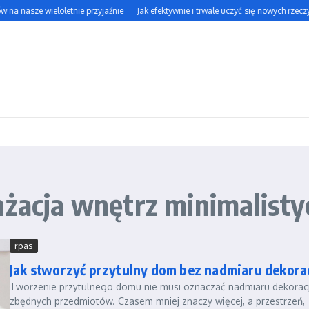
na nasze wieloletnie przyjaźnie
Jak efektywnie i trwale uczyć się nowych rzeczy?
nżacja wnętrz minimalist
rpas
Jak stworzyć przytulny dom bez nadmiaru dekora
Tworzenie przytulnego domu nie musi oznaczać nadmiaru dekoracji
zbędnych przedmiotów. Czasem mniej znaczy więcej, a przestrzeń,