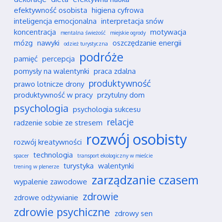
efektywność osobista
higiena cyfrowa
inteligencja emocjonalna
interpretacja snów
koncentracja
motywacja
mentalna świeżość
miejskie ogrody
mózg
nawyki
oszczędzanie energii
odzież turystyczna
podróże
pamięć
percepcja
pomysły na walentynki
praca zdalna
produktywność
prawo lotnicze drony
produktywność w pracy
przytulny dom
psychologia
psychologia sukcesu
relacje
radzenie sobie ze stresem
rozwój osobisty
rozwój kreatywności
technologia
spacer
transport ekologiczny w mieście
turystyka
walentynki
trening w plenerze
zarządzanie czasem
wypalenie zawodowe
zdrowie
zdrowe odżywianie
zdrowie psychiczne
zdrowy sen