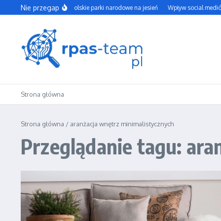
Przejdź do treści
Nie przegap
Najpiękniejsze polskie parki narodowe na jesień
Wpływ social mediów 
Strona główna
Strona główna
/
aranżacja wnętrz minimalistycznych
Przeglądanie tagu: ara