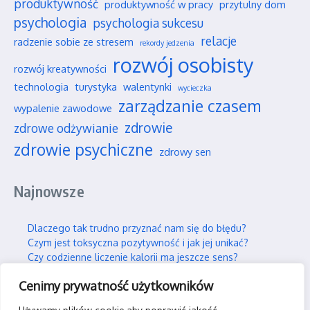
produktywność
produktywność w pracy
przytulny dom
psychologia
psychologia sukcesu
relacje
radzenie sobie ze stresem
rekordy jedzenia
rozwój osobisty
rozwój kreatywności
technologia
turystyka
walentynki
wycieczka
zarządzanie czasem
wypalenie zawodowe
zdrowie
zdrowe odżywianie
zdrowie psychiczne
zdrowy sen
Najnowsze
Dlaczego tak trudno przyznać nam się do błędu?
Czym jest toksyczna pozytywność i jak jej unikać?
Czy codzienne liczenie kalorii ma jeszcze sens?
Najpiękniejsze polskie parki narodowe na jesień
Cenimy prywatność użytkowników
Wpływ social mediów na nasze wieloletnie przyjaźnie