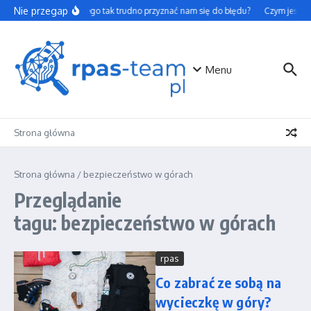
Przejdź do treści
Nie przegap
Dlaczego tak trudno przyznać nam się do błędu?
Czym jest to
Menu
Strona główna
Strona główna
/
bezpieczeństwo w górach
Przeglądanie
tagu: bezpieczeństwo w górach
rpas
Co zabrać ze sobą na
wycieczkę w góry?