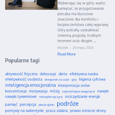
Wybierając się w góry, warto
pamiętać, że przygotowanie
plecaka ma kluczowe
znaczenie dla komfortu i
bezpieczeństwa całej wyprawy.
Góry potrafią zaskakiwać
zmienną pogodą, trudnym
terenem oraz długim ...
Maciek
24 maja, 2026
Read More
Popularne tagi
aktywność fizyczna
dekoracje
dieta
efektywna nauka
efektywność osobista
higiena cyfrowa
ekwipunek na szlak
góry
inteligencja emocjonalna
interpretacja snów
koncentracja
motywacja
mózg
nawyki
najdziwniejsze osiągnięcia
nawyki żywieniowe
oszczędzanie energii
niezwykłe wyczyny
podróże
pamięć
percepcja
plecak górski
pomysły na walentynki
praca zdalna
prawo lotnicze drony