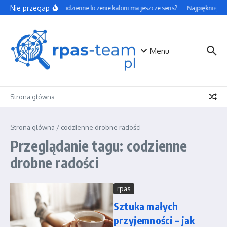
Przejdź do treści
Nie przegap
Czy codzienne liczenie kalorii ma jeszcze sens?
Najpiękniejsze
Menu
Strona główna
Strona główna
/
codzienne drobne radości
Przeglądanie tagu: codzienne
drobne radości
rpas
Sztuka małych
przyjemności – jak