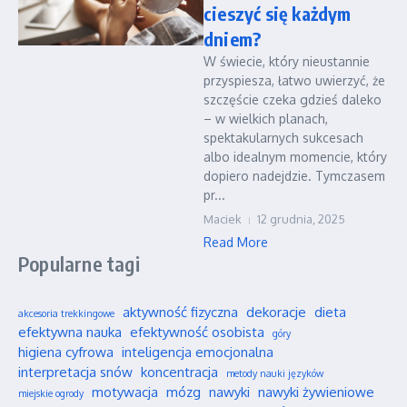
cieszyć się każdym
dniem?
W świecie, który nieustannie
przyspiesza, łatwo uwierzyć, że
szczęście czeka gdzieś daleko
– w wielkich planach,
spektakularnych sukcesach
albo idealnym momencie, który
dopiero nadejdzie. Tymczasem
pr...
Maciek
12 grudnia, 2025
Read More
Popularne tagi
aktywność fizyczna
dekoracje
dieta
akcesoria trekkingowe
efektywna nauka
efektywność osobista
góry
higiena cyfrowa
inteligencja emocjonalna
interpretacja snów
koncentracja
metody nauki języków
motywacja
mózg
nawyki
nawyki żywieniowe
miejskie ogrody