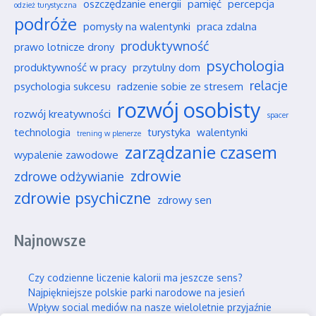
oszczędzanie energii
pamięć
percepcja
odzież turystyczna
podróże
pomysły na walentynki
praca zdalna
produktywność
prawo lotnicze drony
psychologia
produktywność w pracy
przytulny dom
relacje
psychologia sukcesu
radzenie sobie ze stresem
rozwój osobisty
rozwój kreatywności
spacer
technologia
turystyka
walentynki
trening w plenerze
zarządzanie czasem
wypalenie zawodowe
zdrowie
zdrowe odżywianie
zdrowie psychiczne
zdrowy sen
Najnowsze
Czy codzienne liczenie kalorii ma jeszcze sens?
Najpiękniejsze polskie parki narodowe na jesień
Wpływ social mediów na nasze wieloletnie przyjaźnie