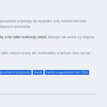
osażeniu pojawiają się wygodne sofy, kuchnie biurowe
ajlepszych pomysłów.
 a nie tylko realizację zadań
, dlatego tak ważne są miejsca,
e tylko miejsce pracy, ale środowisko, w którym chce się być –
gia w biurze przyszłości
trendy
trendy w wyposażeniu biur 2026