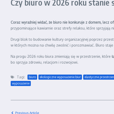
Czy biuro w 2026 roku stanie 
Coraz wyraźniej widać, że biuro nie konkuruje z domem, lecz o
przypominające kawiarnie oraz strefy relaksu, które sprzyjaj
Drugi blok to budowanie kultury organizacyjnej poprzez przes
w których można na chwilę zwolnić i porozmawiać. Biuro staje 
Na progu 2026 roku biura zmieniają się w przestrzenie, które
ł
bo sprzyja zdrowiu, relacjom i rozwojowi.
Tagi:
biuro
ekologiczne wyposażenie biur
elastyczne przestrzen
wyposażenie
Previous Article