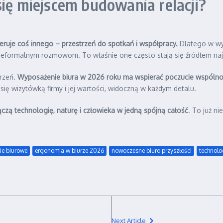
się miejscem budowania relacji?
feruje coś innego – przestrzeń do spotkań i współpracy.
Dlatego w wyp
ą nieformalnym rozmowom. To właśnie one często stają się źródłem n
trzeń.
Wyposażenie biura w 2026 roku ma wspierać poczucie wspólnoty,
się wizytówką firmy i jej wartości, widoczną w każdym detalu.
ączą technologię, naturę i człowieka w jedną spójną całość
. To już ni
ie biurowe
ergonomia w biurze 2026
nowoczesne biuro przyszłości
technolo
Next Article