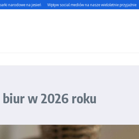
narodowe na jesień
Wpływ social mediów na nasze wieloletnie przyjaźnie
Jak 
 biur w 2026 roku