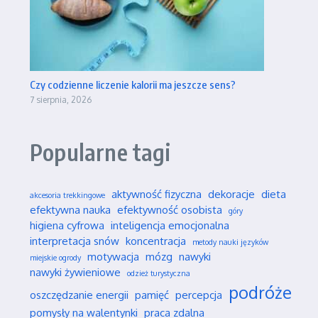
Czy codzienne liczenie kalorii ma jeszcze sens?
7 sierpnia, 2026
Popularne tagi
aktywność fizyczna
dekoracje
dieta
akcesoria trekkingowe
efektywna nauka
efektywność osobista
góry
higiena cyfrowa
inteligencja emocjonalna
interpretacja snów
koncentracja
metody nauki języków
motywacja
mózg
nawyki
miejskie ogrody
nawyki żywieniowe
odzież turystyczna
podróże
oszczędzanie energii
pamięć
percepcja
pomysły na walentynki
praca zdalna