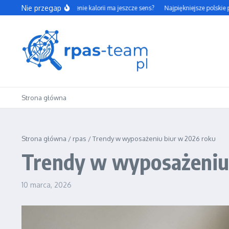
Przejdź do treści
Nie przegap
Czy codzienne liczenie kalorii ma jeszcze sens?
Najpiękniejsze polskie parki 
Strona główna
Strona główna
/
rpas
/
Trendy w wyposażeniu biur w 2026 roku
Trendy w wyposażeniu
10 marca, 2026