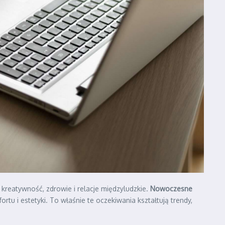
ą kreatywność, zdrowie i relacje międzyludzkie.
Nowoczesne
ortu i estetyki. To właśnie te oczekiwania kształtują trendy,