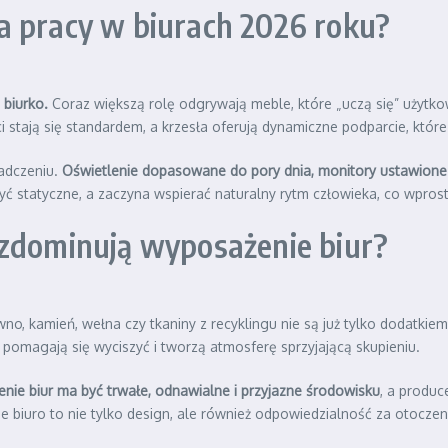
a pracy w biurach 2026 roku?
 biurko.
Coraz większą rolę odgrywają meble, które „uczą się” użytkow
 stają się standardem, a krzesła oferują dynamiczne podparcie, które
iadczeniu.
Oświetlenie dopasowane do pory dnia, monitory ustawione 
yć statyczne, a zaczyna wspierać naturalny rytm człowieka, co wpros
 zdominują wyposażenie biur?
no, kamień, wełna czy tkaniny z recyklingu nie są już tylko dodatkiem
y pomagają się wyciszyć i tworzą atmosferę sprzyjającą skupieniu.
nie biur ma być trwałe, odnawialne i przyjazne środowisku
, a produc
iuro to nie tylko design, ale również odpowiedzialność za otoczenie