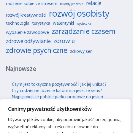
relacje
radzenie sobie ze stresem
rekordy jedzenia
rozwój osobisty
rozwój kreatywności
technologia
turystyka
walentynki
wycieczka
zarządzanie czasem
wypalenie zawodowe
zdrowie
zdrowe odżywianie
zdrowie psychiczne
zdrowy sen
Najnowsze
Czym jest toksyczna pozytywność i jak jej unikać?
Czy codzienne liczenie kalorii ma jeszcze sens?
Najpiękniejsze polskie parki narodowe na jesień
Wpływ social mediów na nasze wieloletnie przyjaźnie
Cenimy prywatność użytkowników
Jak efektywnie i trwale uczyć się nowych rzeczy?
Używamy plików cookie, aby poprawić jakość przeglądania,
Kontakt
wyświetlać reklamy lub treści dostosowane do