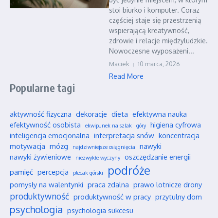
stoi biurko i komputer. Coraz
częściej staje się przestrzenią
wspierającą kreatywność,
zdrowie i relacje międzyludzkie.
Nowoczesne wyposażeni...
Maciek
10 marca, 2026
Read More
Popularne tagi
aktywność fizyczna
dekoracje
dieta
efektywna nauka
efektywność osobista
higiena cyfrowa
ekwipunek na szlak
góry
inteligencja emocjonalna
interpretacja snów
koncentracja
motywacja
mózg
nawyki
najdziwniejsze osiągnięcia
nawyki żywieniowe
oszczędzanie energii
niezwykłe wyczyny
podróże
pamięć
percepcja
plecak górski
pomysły na walentynki
praca zdalna
prawo lotnicze drony
produktywność
produktywność w pracy
przytulny dom
psychologia
psychologia sukcesu