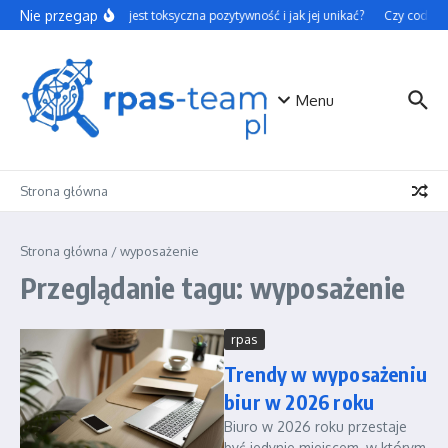
Przejdź do treści
Nie przegap
Czym jest toksyczna pozytywność i jak jej unikać?
Czy codzienn
Menu
Strona główna
Strona główna
/
wyposażenie
Przeglądanie tagu: wyposażenie
rpas
Trendy w wyposażeniu
biur w 2026 roku
Biuro w 2026 roku przestaje
być jedynie miejscem, w którym