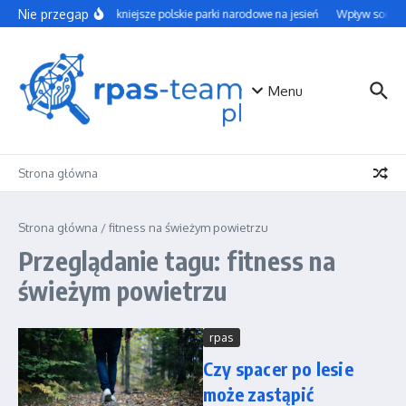
Przejdź do treści
Nie przegap
Najpiękniejsze polskie parki narodowe na jesień
Wpływ social 
Menu
Strona główna
Strona główna
/
fitness na świeżym powietrzu
Przeglądanie tagu: fitness na
świeżym powietrzu
rpas
Czy spacer po lesie
może zastąpić