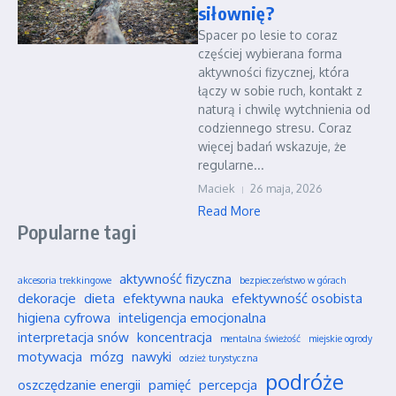
siłownię?
Spacer po lesie to coraz
częściej wybierana forma
aktywności fizycznej, która
łączy w sobie ruch, kontakt z
naturą i chwilę wytchnienia od
codziennego stresu. Coraz
więcej badań wskazuje, że
regularne...
Maciek
26 maja, 2026
Read More
Popularne tagi
aktywność fizyczna
akcesoria trekkingowe
bezpieczeństwo w górach
dekoracje
dieta
efektywna nauka
efektywność osobista
higiena cyfrowa
inteligencja emocjonalna
interpretacja snów
koncentracja
mentalna świeżość
miejskie ogrody
motywacja
mózg
nawyki
odzież turystyczna
podróże
oszczędzanie energii
pamięć
percepcja