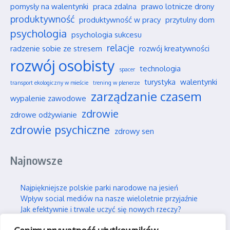
pomysły na walentynki
praca zdalna
prawo lotnicze drony
produktywność
produktywność w pracy
przytulny dom
psychologia
psychologia sukcesu
relacje
radzenie sobie ze stresem
rozwój kreatywności
rozwój osobisty
technologia
spacer
turystyka
walentynki
transport ekologiczny w mieście
trening w plenerze
zarządzanie czasem
wypalenie zawodowe
zdrowie
zdrowe odżywianie
zdrowie psychiczne
zdrowy sen
Najnowsze
Najpiękniejsze polskie parki narodowe na jesień
Wpływ social mediów na nasze wieloletnie przyjaźnie
Jak efektywnie i trwale uczyć się nowych rzeczy?
Jak skutecznie wspierać swojego partnera w silnym stresie?