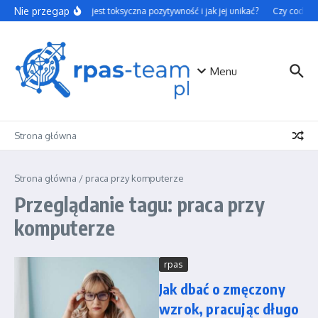
Przejdź do treści
Nie przegap
Czym jest toksyczna pozytywność i jak jej unikać?
Czy codzienn
Menu
Strona główna
Strona główna
/
praca przy komputerze
Przeglądanie tagu: praca przy
komputerze
rpas
Jak dbać o zmęczony
wzrok, pracując długo