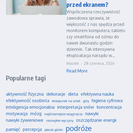
przed ekranem?
Współczesna rzeczywistość
zawodowa sprawia, że
większość z nas spędza przed
monitorem komputera, tabletu
czy smartfona od ośmiu do
nawet dwunastu godzin
dziennie. Tak intensywna
eksploatacja narządu w...
Maciek
28 czerwca, 2026
Read More
Popularne tagi
aktywność fizyczna
dekoracje
dieta
efektywna nauka
efektywność osobista
higiena cyfrowa
ekwipunek na szlak
góry
inteligencja emocjonalna
interpretacja snów
koncentracja
motywacja
mózg
nawyki
najdziwniejsze osiągnięcia
nawyki żywieniowe
oszczędzanie energii
niezwykłe wyczyny
podróże
pamięć
percepcja
plecak górski