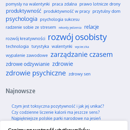
pomysły na walentynki
praca zdalna
prawo lotnicze drony
produktywność
produktywność w pracy
przytulny dom
psychologia
psychologia sukcesu
relacje
radzenie sobie ze stresem
rekordy jedzenia
rozwój osobisty
rozwój kreatywności
technologia
turystyka
walentynki
wycieczka
zarządzanie czasem
wypalenie zawodowe
zdrowie
zdrowe odżywianie
zdrowie psychiczne
zdrowy sen
Najnowsze
Czym jest toksyczna pozytywność i jak jej unikać?
Czy codzienne liczenie kalorii ma jeszcze sens?
Najpiękniejsze polskie parki narodowe na jesień
Wpływ social mediów na nasze wieloletnie przyjaźnie